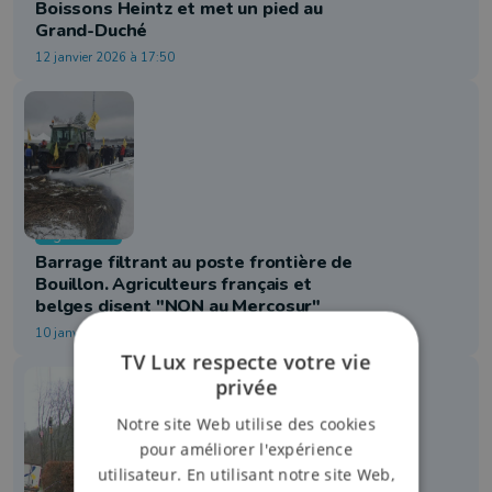
Boissons Heintz et met un pied au
Grand-Duché
12 janvier 2026 à 17:50
Agriculture
Barrage filtrant au poste frontière de
Bouillon. Agriculteurs français et
belges disent "NON au Mercosur"
10 janvier 2026 à 17:09
TV Lux respecte votre vie
privée
Notre site Web utilise des cookies
pour améliorer l'expérience
utilisateur. En utilisant notre site Web,