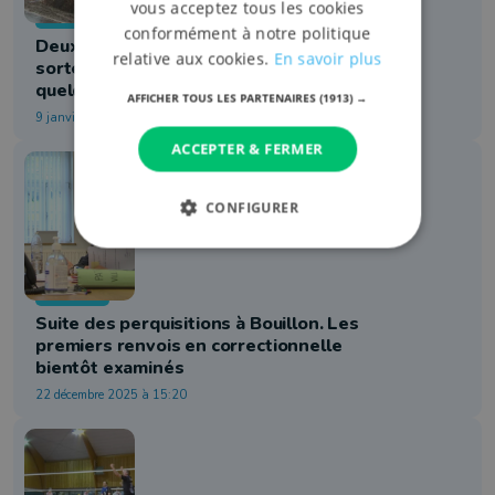
vous acceptez tous les cookies
Faits Divers
conformément à notre politique
Deux camions d'une même société
relative aux cookies.
En savoir plus
sortent de la route le même jour à
quelques kilomètres de distance
AFFICHER TOUS LES PARTENAIRES
(1913) →
9 janvier 2026 à 15:31
ACCEPTER & FERMER
CONFIGURER
Judiciaire
Suite des perquisitions à Bouillon. Les
premiers renvois en correctionnelle
bientôt examinés
22 décembre 2025 à 15:20