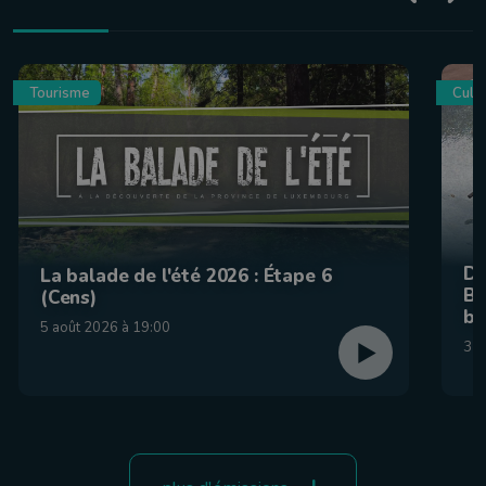
Tourisme
Culin
De
La balade de l'été 2026 : Étape 6
Be
(Cens)
br
5 août 2026 à 19:00
31 