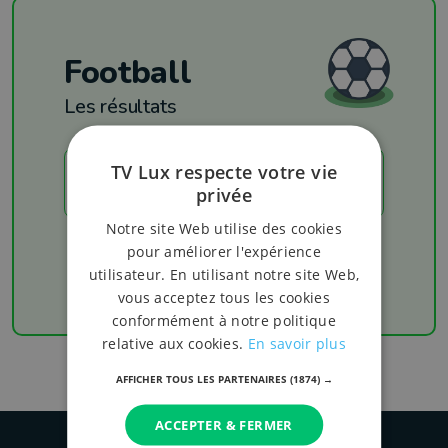
Football
Les résultats
TV Lux respecte votre vie
LES RÉSULTATS
privée
Notre site Web utilise des cookies
Chaque week-end retrouvez les derniers
pour améliorer l'expérience
résultats de votre équipe favorite
utilisateur. En utilisant notre site Web,
vous acceptez tous les cookies
conformément à notre politique
relative aux cookies.
En savoir plus
AFFICHER TOUS LES PARTENAIRES
(1874) →
ACCEPTER & FERMER