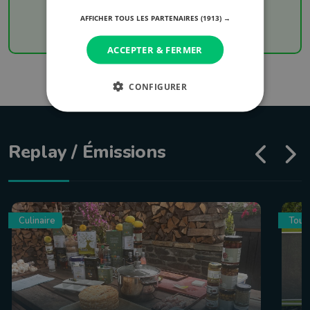
résultats de votre équipe favorite
AFFICHER TOUS LES PARTENAIRES
(1913) →
ACCEPTER & FERMER
CONFIGURER
Replay / Émissions
Culinaire
Tour