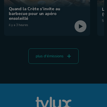
Quand la Crète s’invite au
La
barbecue pour un apéro
(C
ensoleillé
5 a
il y a 3 heures
plus d'émissions