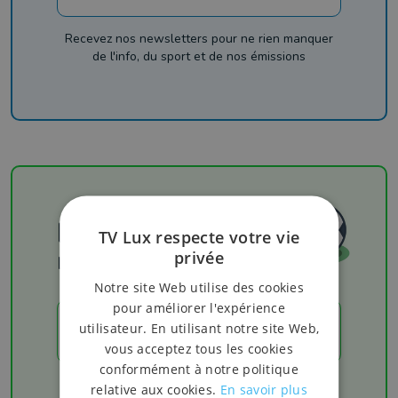
Recevez nos newsletters pour ne rien manquer
de l'info, du sport et de nos émissions
Football
TV Lux respecte votre vie
privée
Les résultats
Notre site Web utilise des cookies
pour améliorer l'expérience
utilisateur. En utilisant notre site Web,
LES RÉSULTATS
vous acceptez tous les cookies
conformément à notre politique
Chaque week-end retrouvez les derniers
relative aux cookies.
En savoir plus