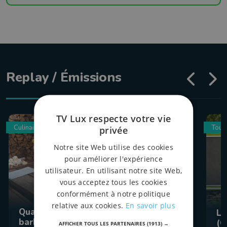
Replay / Émissions
TV Lux respecte votre vie
Culinaire
Tour
privée
Notre site Web utilise des cookies
pour améliorer l'expérience
utilisateur. En utilisant notre site Web,
vous acceptez tous les cookies
conformément à notre politique
relative aux cookies.
En savoir plus
Quand la Crète s’invite au
La
barbecue pour un apéro
(C
AFFICHER TOUS LES PARTENAIRES
(1913) →