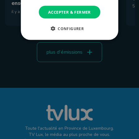
ensoleillé
5 a
il y a 3 heures
ACCEPTER & FERMER
CONFIGURER
plus d'émissions
Toute l'actualité en Province de Luxembourg.
TV Lux, le média au plus proche de vous.