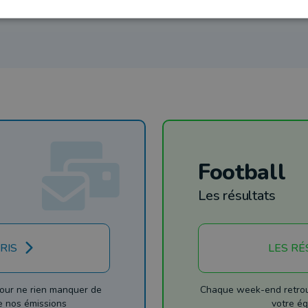
Football
Les résultats
RIS
LES RÉ
our ne rien manquer de
Chaque week-end retrouv
de nos émissions
votre éq