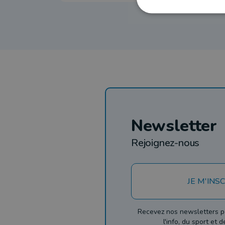
Newsletter
Rejoignez-nous
JE M'INSC
Recevez nos newsletters p
l'info, du sport et 