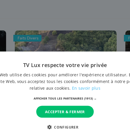
Faits Divers
F
TV Lux respecte votre vie privée
Web utilise des cookies pour améliorer l'expérience utilisateur. 
ite Web, vous acceptez tous les cookies conformément à notre p
relative aux cookies.
En savoir plus
26 juillet 2026 à 14:17
AFFICHER TOUS LES PARTENAIRES
(1913) →
Feu de forêt à Gedinne: la Zone de
secours Luxembourg dépêchée en
ACCEPTER & FERMER
renfort
CONFIGURER