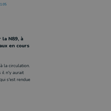
21:05
 la N89, à
vaux en cours
 la circulation.
il n'y aurait
qui s'est rendue