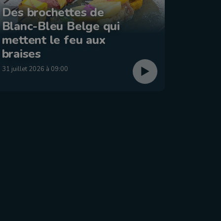
Des brochettes de
Blanc-Bleu Belge qui
La ba
mettent le feu aux
: Éta
braises
29 juillet
31 juillet 2026 à 09:00