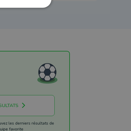
SULTATS
ez les derniers résultats de
uipe favorite