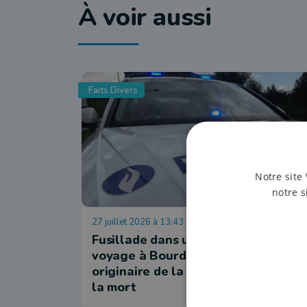
À voir aussi
Faits Divers
Notre site 
notre s
27 juillet 2026 à 13:43
Fusillade dans un camp de gens du
voyage à Bourdon : l’auteur,
originaire de la région, s’est donné
la mort