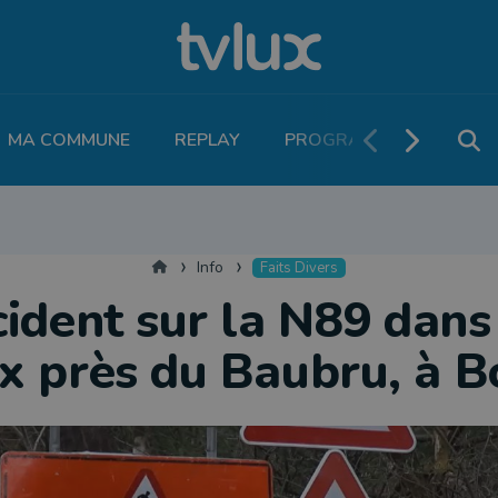
MA COMMUNE
REPLAY
PROGRAMME TV
PO
MOBILITÉ
SANTÉ
VIVALIA
ECONOMIE
AGRICULTURE
NATU
Accueil
Info
Faits Divers
ident sur la N89 dans
x près du Baubru, à B