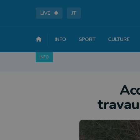
LIVE
JT
INFO
SPORT
CULTURE
INFO
FAITS DIVERS
POLITIQUE
SOCIÉTÉ
Acc
travau