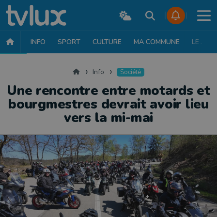
INFO
SPORT
CULTURE
MA COMMUNE
LE JT
INFO
FAITS DIVERS
POLITIQUE
SOCIÉTÉ
MOBILITÉ
SAN
Accueil
Info
Société
Une rencontre entre motards et
bourgmestres devrait avoir lieu
vers la mi-mai