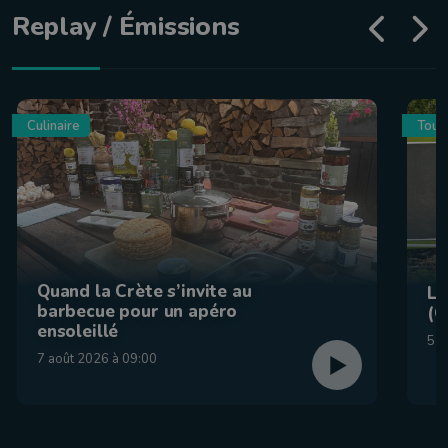
Replay / Émissions
Culinaire
Tour
Quand la Crète s’invite au
La
barbecue pour un apéro
(C
ensoleillé
5 a
7 août 2026 à 09:00