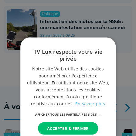
Politique
Interdiction des motos sur la N865 :
une manifestation annoncée samedi
22 avril 2026 à 09:25
TV Lux respecte votre vie
privée
Notre site Web utilise des cookies
pour améliorer l'expérience
utilisateur. En utilisant notre site Web,
vous acceptez tous les cookies
conformément à notre politique
relative aux cookies.
En savoir plus
À voir aussi
AFFICHER TOUS LES PARTENAIRES
(1913) →
ACCEPTER & FERMER