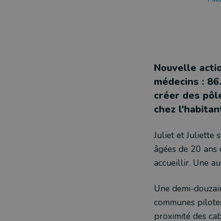
Nouvelle acti
médecins : 86
créer des pôle
chez l'habitan
Juliet et Juliett
âgées de 20 ans e
accueillir. Une a
Une demi-douzain
communes pilotes 
proximité des cab