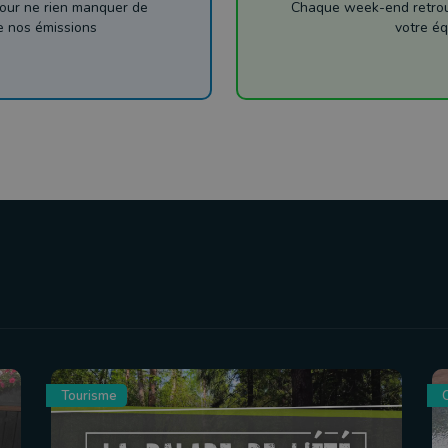
our ne rien manquer de
Chaque week-end retrouv
de nos émissions
votre éq
Tourisme
C