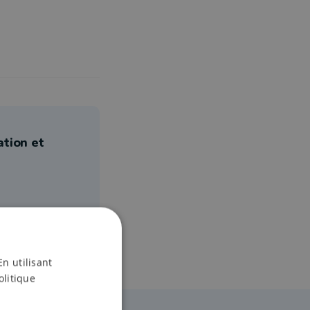
ation et
En utilisant
olitique