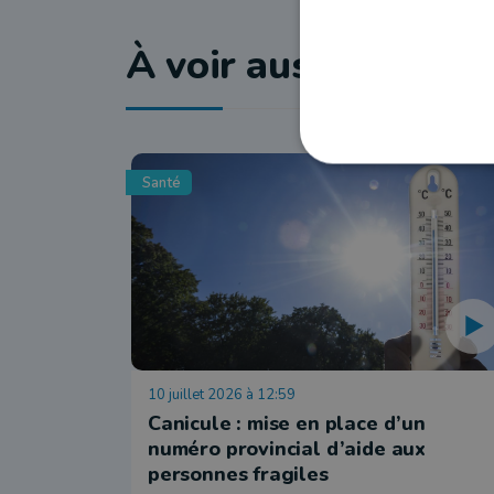
À voir aussi
Santé
10 juillet 2026 à 12:59
Canicule : mise en place d’un
numéro provincial d’aide aux
personnes fragiles