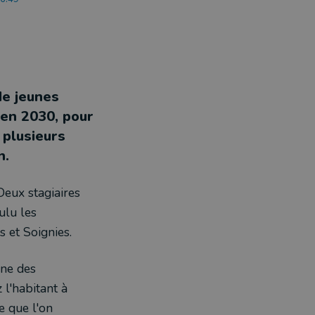
de jeunes
'en 2030, pour
 plusieurs
n.
Deux stagiaires
ulu les
s et Soignies.
une des
 l'habitant à
e que l'on