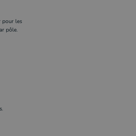
 pour les
r pôle.
s.