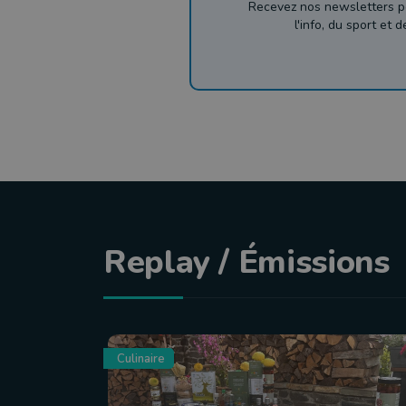
Recevez nos newsletters p
l'info, du sport et 
Replay / Émissions
Culinaire