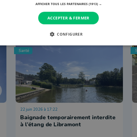
AFFICHER TOUS LES PARTENAIRES
(1913) →
ACCEPTER & FERMER
CONFIGURER
Santé
22 juin 2026 à 17:22
Baignade temporairement interdite
à l’étang de Libramont