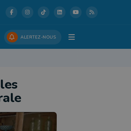
DCASTS
CONCOURS
JOBS
ALERTEZ-NOUS
RE
PATRIMOINE
DÉFENSE
FOLKLORE
JEUNESSE
TOURISME
les
rale