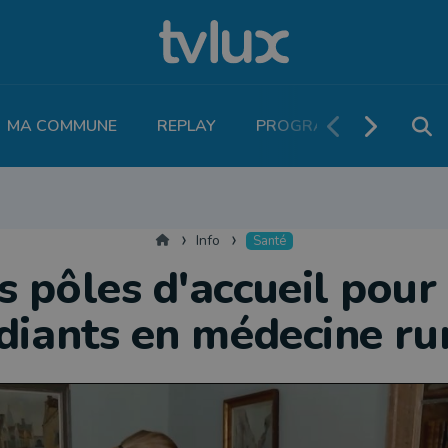
MA COMMUNE
REPLAY
PROGRAMME TV
PO
MOBILITÉ
SANTÉ
VIVALIA
ECONOMIE
AGRICULTURE
NATU
Accueil
Info
Santé
s pôles d'accueil pour 
diants en médecine ru