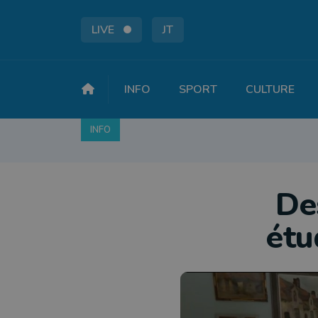
LIVE
JT
INFO
SPORT
CULTURE
INFO
FAITS DIVERS
POLITIQUE
SOCIÉTÉ
De
étu