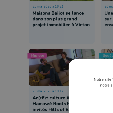
28 mai 2026 à 16:21
26 ma
Maisons Baijot se lance
Une
dans son plus grand
sur 
projet immobilier à Virton
ens
Musique
Socié
Notre site 
notre s
20 mai 2026 à 10:17
19 ma
Ar(rê)t culture #181 :
Ens
Hamawé Roots Festival -
déb
invités Hills of Belgium
pro