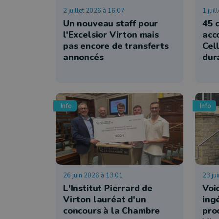
2 juillet 2026 à 16:07
1 jui
Un nouveau staff pour
45 c
l'Excelsior Virton mais
acc
pas encore de transferts
Cel
annoncés
dur
Info
Info
26 juin 2026 à 13:01
23 ju
L'Institut Pierrard de
Voic
Virton lauréat d'un
ing
concours à la Chambre
pro