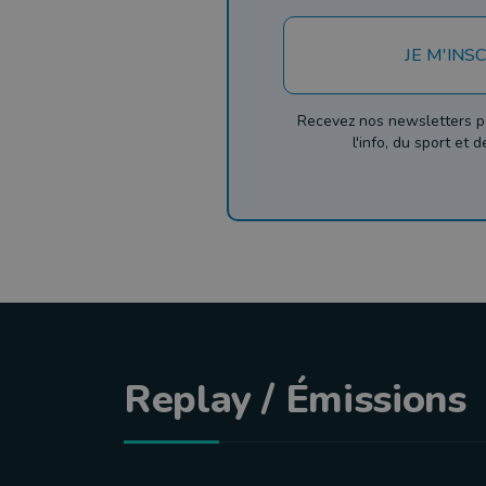
JE M'INSC
Recevez nos newsletters p
l'info, du sport et 
Replay / Émissions