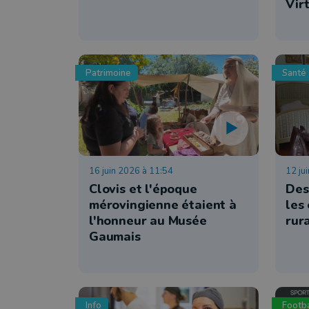
Vir
Patrimoine
Santé
16 juin 2026 à 11:54
12 ju
Clovis et l'époque
Des
mérovingienne étaient à
les
l'honneur au Musée
rur
Gaumais
Info
Footba