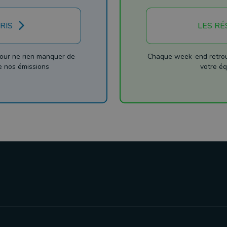
RIS
LES RÉ
our ne rien manquer de
Chaque week-end retrouv
de nos émissions
votre éq