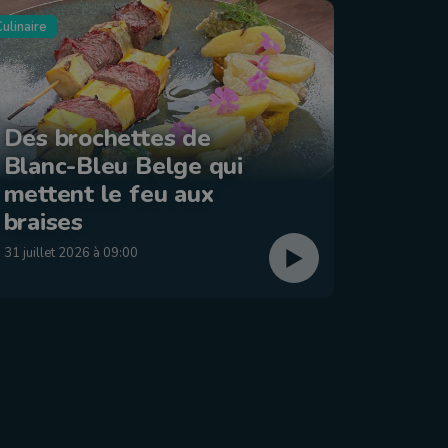
ulinaire
Tourisme
Des brochettes de
Blanc-Bleu Belge qui
La ba
mettent le feu aux
: Éta
braises
29 juillet
31 juillet 2026 à 09:00