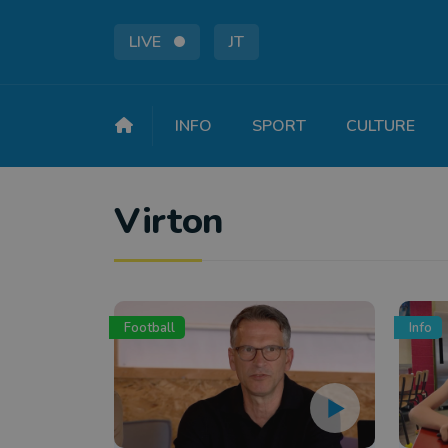
LIVE
JT
INFO
SPORT
CULTURE
Virton
Football
Info