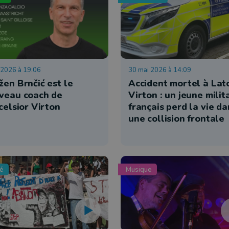
n 2026 à 19:06
30 mai 2026 à 14:09
žen Brnčić est le
Accident mortel à Lat
veau coach de
Virton : un jeune milit
celsior Virton
français perd la vie da
une collision frontale
té
Musique