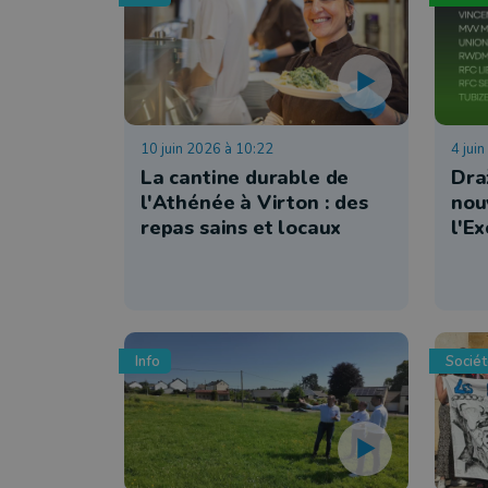
10 juin 2026 à 10:22
4 jui
La cantine durable de
Dra
l'Athénée à Virton : des
nou
repas sains et locaux
l'Ex
Info
Socié