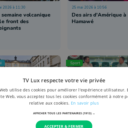
i 2026 à 11:30
25 mai 2026 à 10:56
 semaine volcanique
Des airs d'Amérique à
le front des
Hamawé
eignants
té
Sport
TV Lux respecte votre vie privée
Web utilise des cookies pour améliorer l'expérience utilisateur. 
ite Web, vous acceptez tous les cookies conformément à notre p
relative aux cookies.
En savoir plus
i 2026 à 15:31
14 mai 2026 à 16:01
eignement : des écoles
Pascal Carzaniga, arti
AFFICHER TOUS LES PARTENAIRES
(1913) →
rayent dans la
du titre de l'Excelsior
vince avant une
Virton
ACCEPTER & FERMER