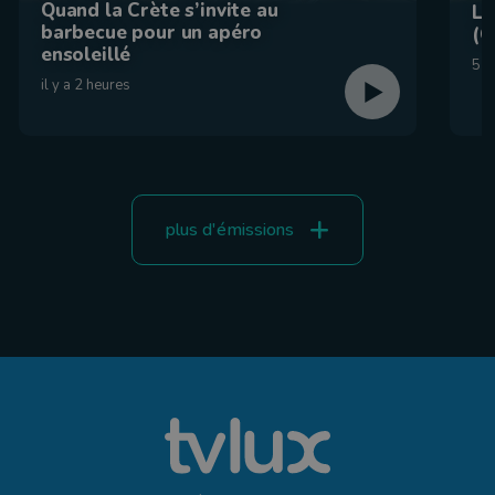
Quand la Crète s’invite au
La
barbecue pour un apéro
(C
ensoleillé
5 a
il y a 2 heures
plus d'émissions