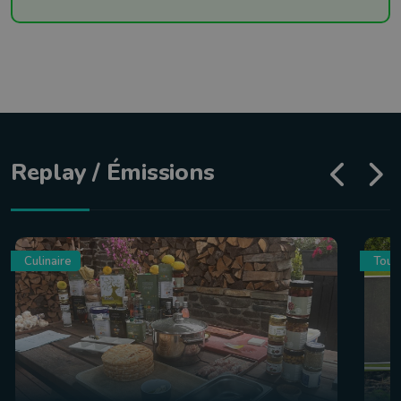
Replay / Émissions
Culinaire
Tour