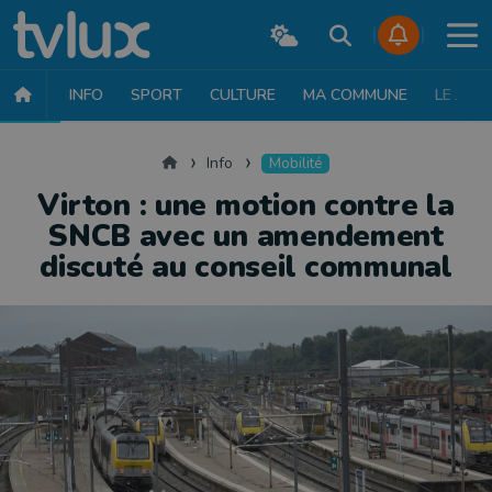
INFO
SPORT
CULTURE
MA COMMUNE
LE JT
INFO
FAITS DIVERS
POLITIQUE
SOCIÉTÉ
MOBILITÉ
SAN
Accueil
Info
Mobilité
Virton : une motion contre la
SNCB avec un amendement
discuté au conseil communal