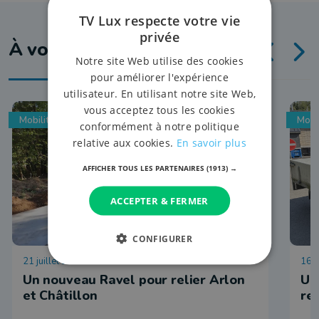
TV Lux respecte votre vie
privée
À voir aussi
Notre site Web utilise des cookies
pour améliorer l'expérience
utilisateur. En utilisant notre site Web,
vous acceptez tous les cookies
Mobilité
Mobi
conformément à notre politique
relative aux cookies.
En savoir plus
AFFICHER TOUS LES PARTENAIRES
(1913) →
ACCEPTER & FERMER
CONFIGURER
21 juillet 2026 à 09:55
16 j
Un nouveau Ravel pour relier Arlon
Un
et Châtillon
re