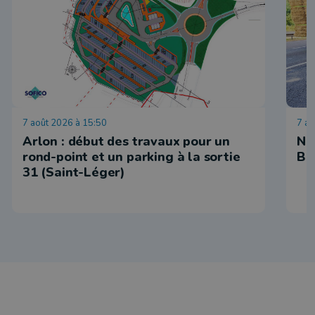
7 août 2026 à 15:50
7 ao
Arlon : début des travaux pour un
No
rond-point et un parking à la sortie
Be
31 (Saint-Léger)