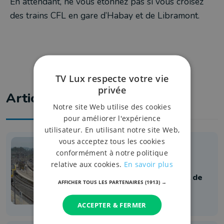
En attendant, ne vous étonnez pas si vous croisez
des trains CFL en gare d’Habay et de Libramont.
TV Lux respecte votre vie
privée
Articles liés
Notre site Web utilise des cookies
pour améliorer l'expérience
utilisateur. En utilisant notre site Web,
vous acceptez tous les cookies
Mobilité
conformément à notre politique
Une heure d’attente en gare de
relative aux cookies.
En savoir plus
Libramont : le ministre Crucke
demande à la SNCB et à Infrabel de
AFFICHER TOUS LES PARTENAIRES
(1913) →
revoir leurs copies
9 décembre 2025 à 23:44
ACCEPTER & FERMER