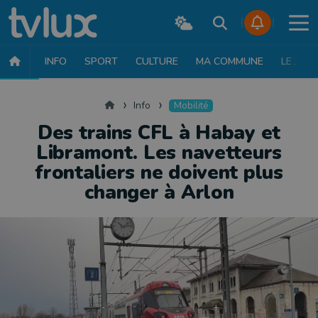
INFO
SPORT
CULTURE
MA COMMUNE
LE JT
INFO
FAITS DIVERS
POLITIQUE
SOCIÉTÉ
MOBILITÉ
SAN
Accueil
Info
Mobilité
Des trains CFL à Habay et
Libramont. Les navetteurs
frontaliers ne doivent plus
changer à Arlon