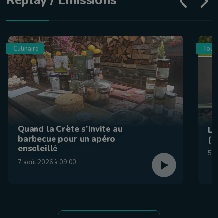
Replay / Émissions
Culinaire
Tour
Quand la Crète s’invite au
La
barbecue pour un apéro
(C
ensoleillé
5 a
7 août 2026 à 09:00