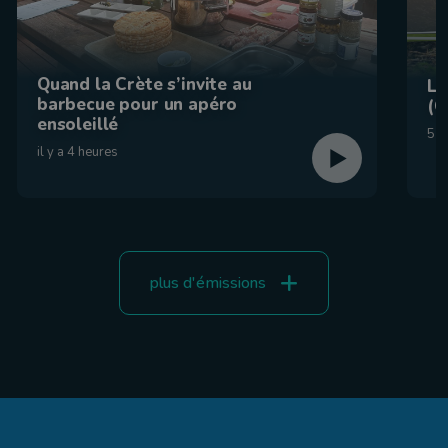
Quand la Crète s’invite au
La
barbecue pour un apéro
(C
ensoleillé
5 a
il y a 4 heures
plus d'émissions