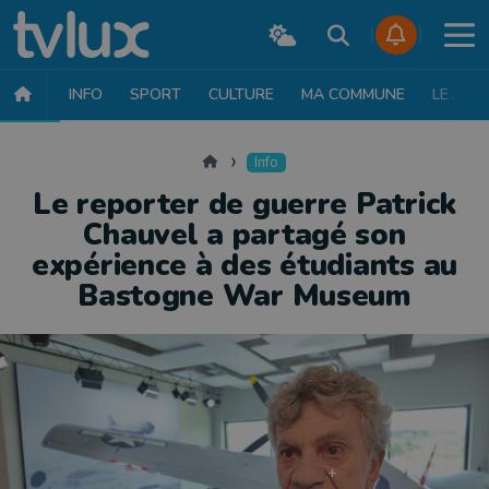
INFO
SPORT
CULTURE
MA COMMUNE
LE JT
INFO
FAITS DIVERS
POLITIQUE
SOCIÉTÉ
MOBILITÉ
SAN
Accueil
Info
Le reporter de guerre Patrick
Chauvel a partagé son
expérience à des étudiants au
Bastogne War Museum