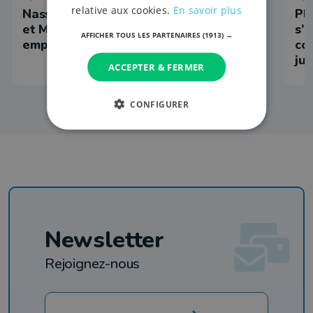
relative aux cookies.
En savoir plus
Nassogne: l'épicerie reprise par Lily
Plu
et Madeleine, les deux anciennes
s’
AFFICHER TOUS LES PARTENAIRES
(1913) →
employées
co
ju
ACCEPTER & FERMER
CONFIGURER
Newsletter
Rejoignez-nous