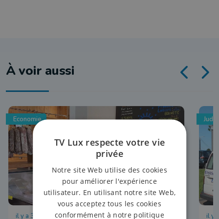
À voir aussi
Economie
Judic
TV Lux respecte votre vie
privée
Notre site Web utilise des cookies
pour améliorer l'expérience
utilisateur. En utilisant notre site Web,
vous acceptez tous les cookies
conformément à notre politique
il y a 39 minutes
il y