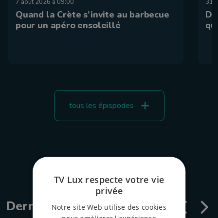
7 août 2026 à 09:00
31 j
Quand la Crète s’invite au barbecue
De
pour un apéro ensoleillé
qu
tous les épispodes
TV Lux respecte votre vie
privée
Dernières émissions
Notre site Web utilise des cookies
pour améliorer l'expérience