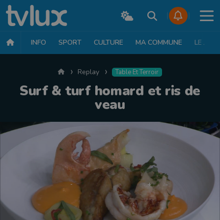
INFO
SPORT
CULTURE
MA COMMUNE
LE JT
Accueil
Replay
Table Et Terroir
Surf & turf homard et ris de
veau