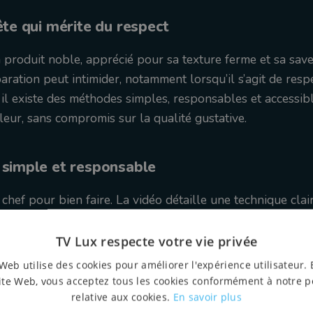
te qui mérite du respect
produit noble, apprécié pour sa texture ferme et sa save
aration peut intimider, notamment lorsqu’il s’agit de respe
il existe des méthodes simples, responsables et accessib
leur, sans compromis sur la qualité gustative.
simple et responsable
 chef pour bien faire. La vidéo détaille une technique cla
d dans de bonnes conditions, en limitant toute souffranc
euse, qui s’inscrit dans une cuisine moderne, consciente e
TV Lux respecte votre vie privée
Web utilise des cookies pour améliorer l'expérience utilisateur. 
ite Web, vous acceptez tous les cookies conformément à notre p
relative aux cookies.
En savoir plus