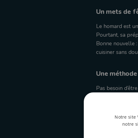
Un mets de fê
Le homard est un 
Pourtant, sa prép
Bonne nouvelle : 
cuisiner sans dou
Une méthode 
Pas besoin d’être
préparer le homar
démarche respectu
Notre site 
notre s