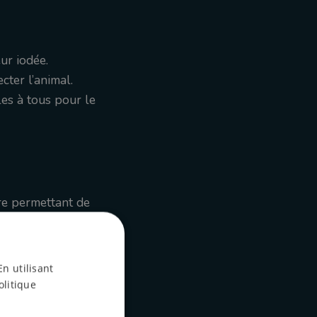
ur iodée.
cter l’animal.
les à tous pour le
ire permettant de
e inutile. Une
t maîtrisée.
En utilisant
olitique