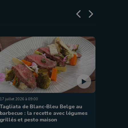
17 juillet 2026 à 09:00
10 juillet 
Tagliata de Blanc-Bleu Belge au
Côte de
barbecue : la recette avec légumes
la rece
grillés et pesto maison
beurre 