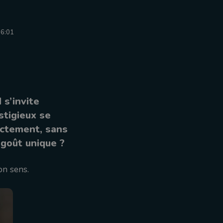
16:01
s’invite
stigieux se
ectement, sans
 goût unique ?
on sens.