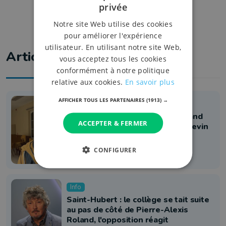
privée
Notre site Web utilise des cookies
pour améliorer l'expérience
utilisateur. En utilisant notre site Web,
Articles liés
vous acceptez tous les cookies
conformément à notre politique
relative aux cookies.
En savoir plus
AFFICHER TOUS LES PARTENAIRES
(1913) →
Politique
Saint-Hubert: Pierre-Alexis Roland
ACCEPTER & FERMER
démissionne de son poste d'échevin
1 juin 2026 à 11:22
CONFIGURER
Info
Saint-Hubert : le collège se tait suite
au pas de côté de Pierre-Alexis
Roland, l'opposition réagit