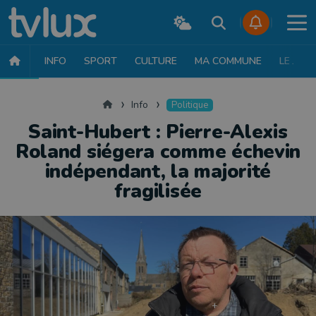
INFO
SPORT
CULTURE
MA COMMUNE
LE JT
INFO
FAITS DIVERS
POLITIQUE
SOCIÉTÉ
MOBILITÉ
SAN
Accueil
Info
Politique
Saint-Hubert : Pierre-Alexis
Roland siégera comme échevin
indépendant, la majorité
fragilisée