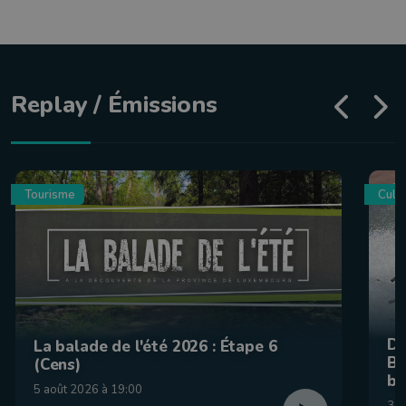
Replay / Émissions
Tourisme
Culin
De
La balade de l'été 2026 : Étape 6
Be
(Cens)
br
5 août 2026 à 19:00