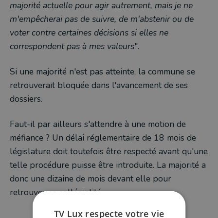
majorité actuelle pour agir autrement, mais je ne
m'empêcherai pas de suivre, de m'abstenir ou de
voter contre certaines décisions si elles ne
correspondent pas à mes valeurs
".
Si une majorité n'est pas atteinte, la commune se
retrouverait bloquée dans l'avancement de ses
dossiers.
Faut-il par ailleurs s'attendre à une motion de
méfiance ? Un délai réglementaire de 18 mois de
législature doit toutefois être respecté avant qu'une
telle procédure puisse être introduite. La majorité a
donc une dizaine de mois devant elle pour
retrouver sa collégialité.
TV Lux respecte votre vie