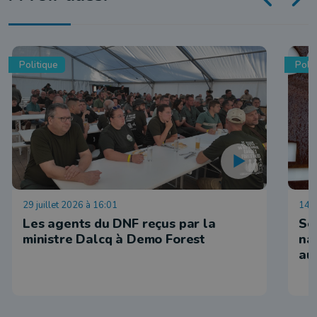
Politique
Polit
29 juillet 2026 à 16:01
14 j
Les agents du DNF reçus par la
So
ministre Dalcq à Demo Forest
na
au