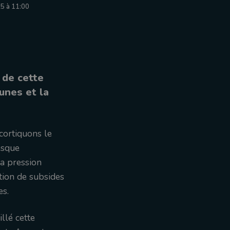
5 à 11:00
 de cette
unes et la
cortiquons le
esque
la pression
tion de subsides
es.
llé cette