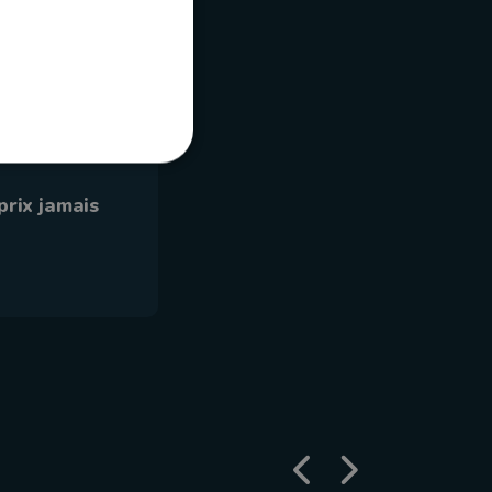
 SNCB. Le
prix jamais