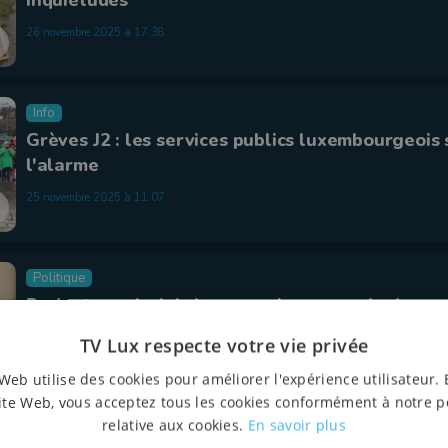
26 novembre 2025 à 17:38
Info
Grèves J2 : les services publics luxembourgeois
l'alarme
25 novembre 2025 à 11:07
Politique
Budget provincial: Jacquou n'a pas perdu de so
24 novembre 2025 à 17:55
TV Lux respecte votre vie privée
Web utilise des cookies pour améliorer l'expérience utilisateur. 
ite Web, vous acceptez tous les cookies conformément à notre p
relative aux cookies.
En savoir plus
Economie