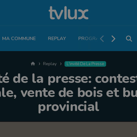
MA COMMUNE
REPLAY
PROGRAMME TV
PO
Accueil
Replay
L'invité De La Presse
té de la presse: conte
ale, vente de bois et b
provincial