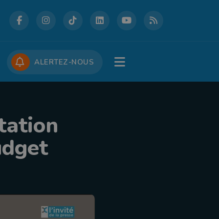
DCASTS
CONCOURS
JOBS
ALERTEZ-NOUS
station
udget