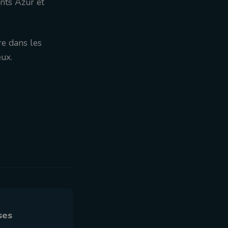
nts Azur et
re dans les
eux.
ses