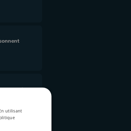
 sonnent
n croquant
En utilisant
olitique