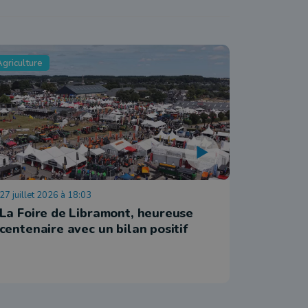
griculture
Agriculture
27 juillet 2026 à 18:03
27 juillet 
La Foire de Libramont, heureuse
Le prem
centenaire avec un bilan positif
en visit