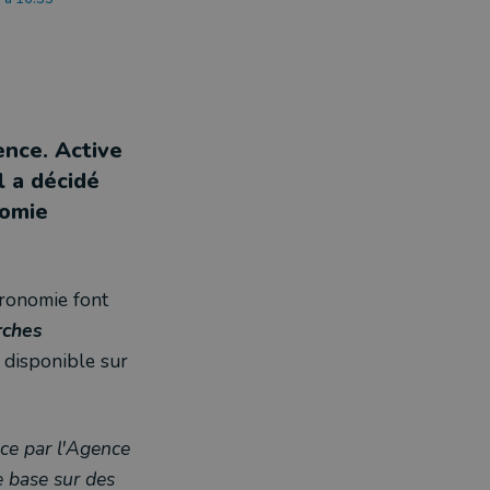
ence. Active
l a décidé
nomie
gronomie font
rches
 disponible sur
ace par l'Agence
e base sur des