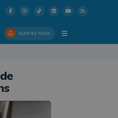
DCASTS
CONCOURS
JOBS
ALERTEZ-NOUS
RE
PATRIMOINE
DÉFENSE
FOLKLORE
JEUNESSE
TOURISME
 de
ns