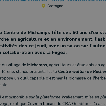
Bastogne
le Centre de Michamps fête ses 60 ans d'exist
rche en agriculture et en environnement, l'asb
estivités dès ce jeudi, avec un salon sur l'auto
n collaboration avec la Fugea.
e du village de
Michamps
, agriculteurs et étudiants en a
fférents stands présents. Ici, le
Centre wallon de Reche
ropose un outil capable d'estimer la biomasse de l'herbe
cole.
ui est disponible sur la plateforme Wallesmart, mise en pl
evage
, explique
Cozmin Lucau
, du CRA Gembloux.
Cela s