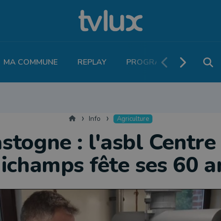
MA COMMUNE
REPLAY
PROGRAMME TV
PO
MOBILITÉ
SANTÉ
VIVALIA
ECONOMIE
AGRICULTURE
NATU
Accueil
Info
Agriculture
stogne : l'asbl Centre
ichamps fête ses 60 a