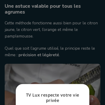
Une astuce valable pour tous les
agrumes
Cette méthode fonctionne aussi bien pour le citron
jaune, le citron vert, l’orange et même le
pamplemousse.
Quel que soit l’agrume utilisé, le principe reste le
même :
précision et légèreté
.
TV Lux respecte votre vie
privée