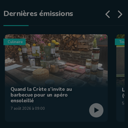
Dernières émissions
Culinaire
Tour
Quand la Crète s’invite au
La
barbecue pour un apéro
(C
ensoleillé
5 a
7 août 2026 à 09:00