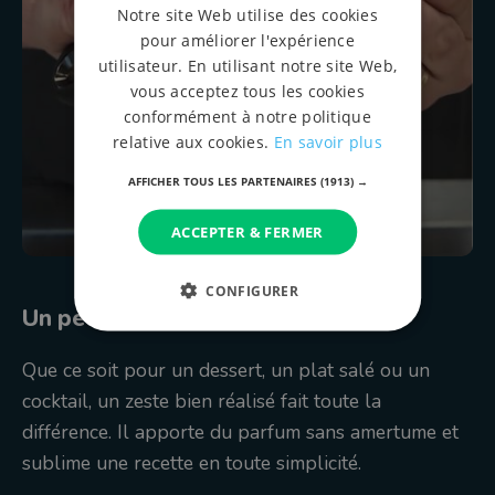
Notre site Web utilise des cookies
pour améliorer l'expérience
utilisateur. En utilisant notre site Web,
vous acceptez tous les cookies
conformément à notre politique
relative aux cookies.
En savoir plus
AFFICHER TOUS LES PARTENAIRES
(1913) →
ACCEPTER & FERMER
CONFIGURER
Un petit geste qui change tout
Que ce soit pour un dessert, un plat salé ou un
cocktail, un zeste bien réalisé fait toute la
différence. Il apporte du parfum sans amertume et
sublime une recette en toute simplicité.