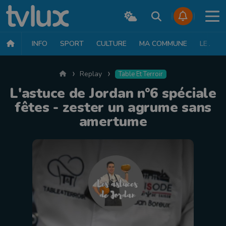
INFO
SPORT
CULTURE
MA COMMUNE
LE JT
Accueil
Replay
Table Et Terroir
L'astuce de Jordan n°6 spéciale
fêtes - zester un agrume sans
amertume