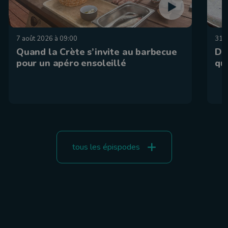
7 août 2026 à 09:00
31 j
Quand la Crète s’invite au barbecue
De
pour un apéro ensoleillé
qu
tous les épispodes