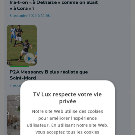
Ira-t-on « à Delhaize » comme on allait
« à Cora » ?
8 septembre 2025 à 11:58
Football
P2A Messancy B plus réaliste que
Saint-Mard
7 septembre 2025 à 19:14
TV Lux respecte votre vie
privée
Notre site Web utilise des cookies
pour améliorer l'expérience
utilisateur. En utilisant notre site Web,
vous acceptez tous les cookies
Economie