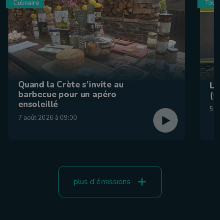
Culinaire
Tour
Quand la Crète s’invite au
La
barbecue pour un apéro
(C
ensoleillé
5 a
7 août 2026 à 09:00
plus d'émissions