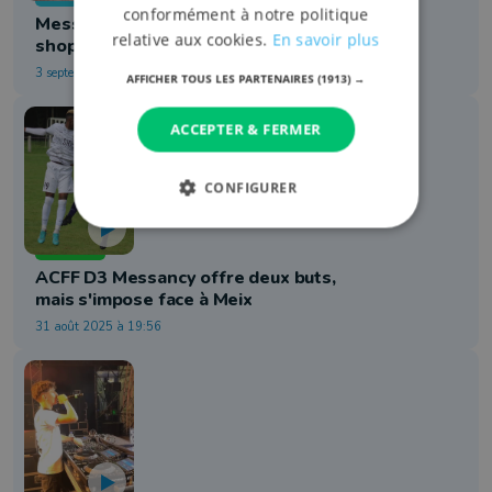
conformément à notre politique
Messancy : voici à quoi ressemblera le
relative aux cookies.
En savoir plus
shopping cora après transformation
3 septembre 2025 à 17:28
AFFICHER TOUS LES PARTENAIRES
(1913) →
ACCEPTER & FERMER
CONFIGURER
Football
ACFF D3 Messancy offre deux buts,
mais s'impose face à Meix
31 août 2025 à 19:56