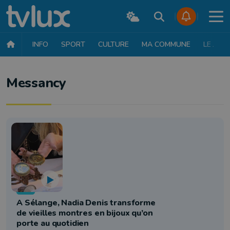
INFO
SPORT
CULTURE
MA COMMUNE
LE JT
Messancy
Info
A Sélange, Nadia Denis transforme
de vieilles montres en bijoux qu’on
porte au quotidien