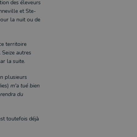
tion des éleveurs
neville et Ste-
our la nuit ou de
 territoire
. Seize autres
r la suite.
en plusieurs
dies)
m'a tué bien
prendra du
st toutefois déjà