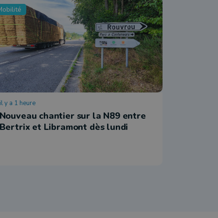
obilité
Economie
il y a 1 heure
il y a 4 heu
Nouveau chantier sur la N89 entre
Nassogne
Bertrix et Libramont dès lundi
et Made
employ