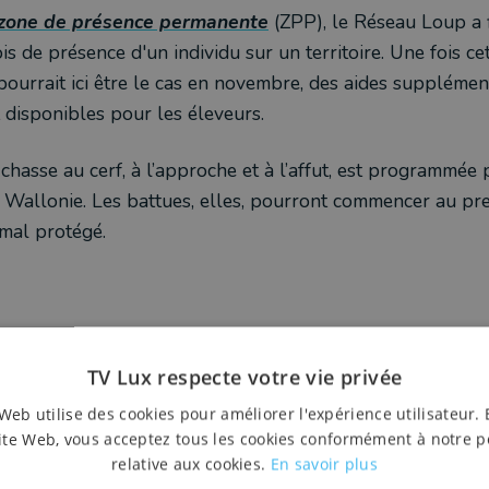
zone de présence permanente
(ZPP), le Réseau Loup a fi
ois de présence d'un individu sur un territoire. Une fois c
pourrait ici être le cas en novembre, des aides supplémen
 disponibles pour les éleveurs.
 chasse au cerf, à l’approche et à l’affut, est programmé
Wallonie. Les battues, elles, pourront commencer au pre
imal protégé.
TV Lux respecte votre vie privée
liés
Web utilise des cookies pour améliorer l'expérience utilisateur. 
ite Web, vous acceptez tous les cookies conformément à notre p
relative aux cookies.
En savoir plus