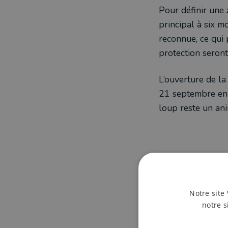
Pour définir une
principal à six m
reconnue, ce qui 
protection seront
L’ouverture de la
21 septembre en 
loup reste un an
Articles 
Notre site 
notre s