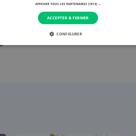
AFFICHER TOUS LES PARTENAIRES
(1913) →
Info
Un couple de loups installé en forêt d'Anlier
ACCEPTER & FERMER
9 septembre 2025 à 14:01
CONFIGURER