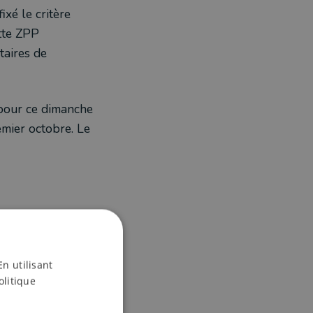
xé le critère
ette ZPP
taires de
e pour ce dimanche
mier octobre. Le
En utilisant
olitique