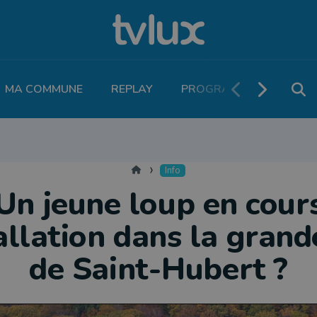
MA COMMUNE
REPLAY
PROGRAMME TV
PO
MOBILITÉ
SANTÉ
VIVALIA
ECONOMIE
AGRICULTURE
NATU
Accueil
Info
Un jeune loup en cour
allation dans la grand
de Saint-Hubert ?