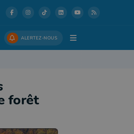
DCASTS
CONCOURS
JOBS
ALERTEZ-NOUS
RE
PATRIMOINE
DÉFENSE
FOLKLORE
JEUNESSE
TOURISME
s
e forêt