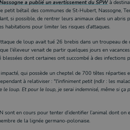
Nassogne a publié un avertissement du SPW
à destina
de petit bétail des communes de St-Hubert, Nassogne, Ten
nt, si possible, de rentrer leurs animaux dans un abris p
s habitations pour limiter les risques d’attaques.
taque de loup avait tué 26 brebis dans un troupeau de ce
que l'éleveur venait de partir quelques jours en vacances
é blessées dont certaines ont succombé à des infections pa
 impacté, qui possède un cheptel de 700 têtes réparties 
ependant à relativiser : "
l'infiniment petit
(ndlr : les mala
e le loup. Et pour le loup, je serai indemnisé, même si ça 
sont en cours pour tenter d’identifier l’animal dont on e
 membre de la lignée germano-polonaise.