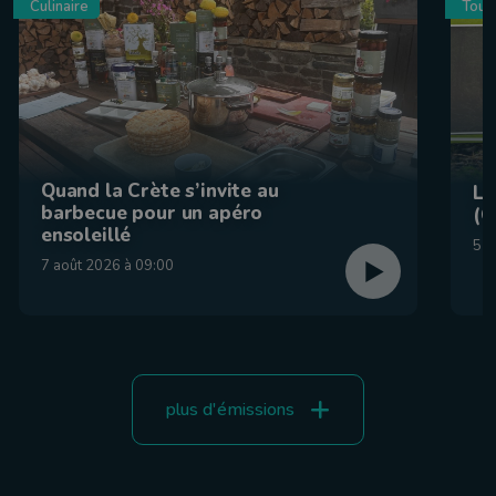
Culinaire
Tour
Quand la Crète s’invite au
La
barbecue pour un apéro
(C
ensoleillé
5 a
7 août 2026 à 09:00
plus d'émissions