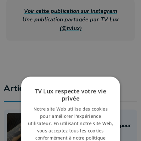
Voir cette publication sur Instagram
Une publication partagée par TV Lux
(@tvlux)
Articles liés
TV Lux respecte votre vie
privée
Notre site Web utilise des cookies
pour améliorer l'expérience
Info
utilisateur. En utilisant notre site Web,
Cancer du sein : se faire tatouer pour
vous acceptez tous les cookies
guérir le corps et l'esprit
conformément à notre politique
3 juillet 2025 à 13:07