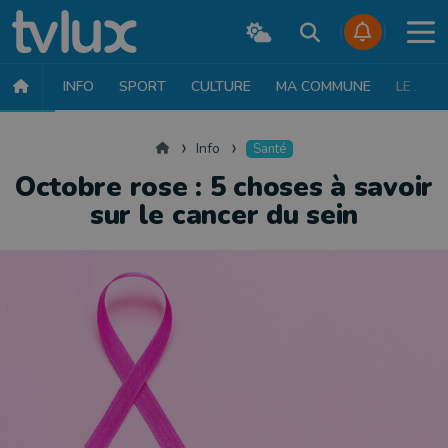
INFO
SPORT
CULTURE
MA COMMUNE
LE JT
INFO
FAITS DIVERS
POLITIQUE
SOCIÉTÉ
MOBILITÉ
SAN
Accueil
Info
Santé
Octobre rose : 5 choses à savoir
sur le cancer du sein