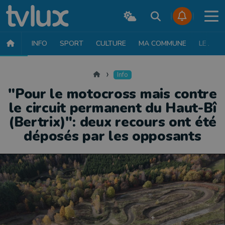
INFO
SPORT
CULTURE
MA COMMUNE
LE JT
INFO
FAITS DIVERS
POLITIQUE
SOCIÉTÉ
MOBILITÉ
SAN
Accueil
Info
"Pour le motocross mais contre
le circuit permanent du Haut-Bî
(Bertrix)": deux recours ont été
déposés par les opposants