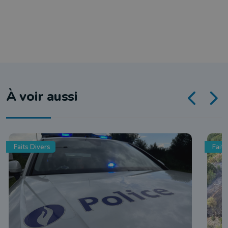
À voir aussi
Faits Divers
Faits