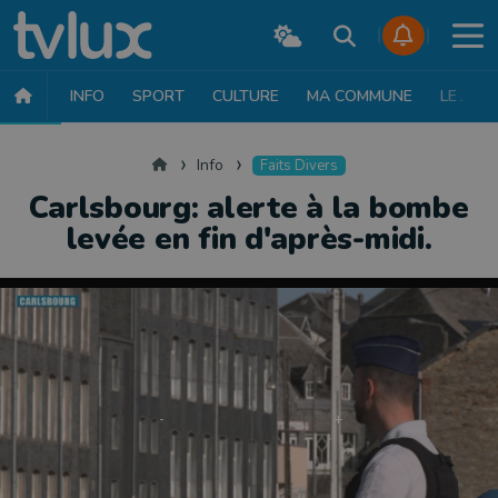
INFO
SPORT
CULTURE
MA COMMUNE
LE JT
INFO
FAITS DIVERS
POLITIQUE
SOCIÉTÉ
MOBILITÉ
SAN
Accueil
Info
Faits Divers
Carlsbourg: alerte à la bombe
levée en fin d'après-midi.