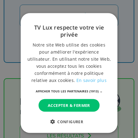
JE M'INSCRIS
TV Lux respecte votre vie
privée
Recevez nos newsletters pour ne rien manquer
de l'info, du sport et de nos émissions
Notre site Web utilise des cookies
pour améliorer l'expérience
utilisateur. En utilisant notre site Web,
vous acceptez tous les cookies
conformément à notre politique
relative aux cookies.
En savoir plus
AFFICHER TOUS LES PARTENAIRES
(1913) →
Football
ACCEPTER & FERMER
Les résultats
CONFIGURER
LES RÉSULTATS