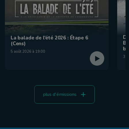
De
La balade de l'été 2026 : Étape 6
Be
(Cens)
br
5 août 2026 à 19:00
31 
plus d'émissions