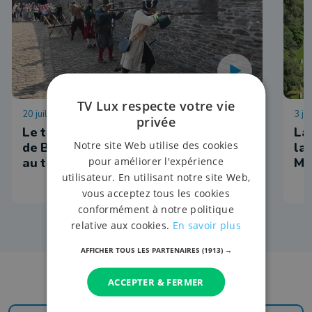
TV Lux respecte votre vie
20 juillet 2026 à 10:31
3 ju
privée
Le temps d'un week-end, le château
La
Notre site Web utilise des cookies
de Bouillon a replongé les visiteurs
la
pour améliorer l'expérience
au temps des mousquetaires
Ma
utilisateur. En utilisant notre site Web,
vous acceptez tous les cookies
conformément à notre politique
relative aux cookies.
En savoir plus
AFFICHER TOUS LES PARTENAIRES
(1913) →
ACCEPTER & FERMER