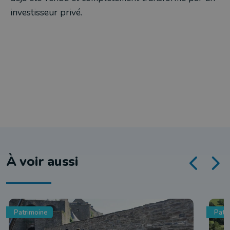
investisseur privé.
À voir aussi
Patrimoine
Patr