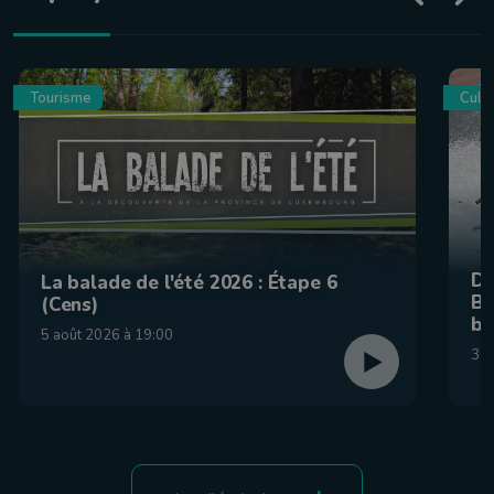
Tourisme
Culin
De
La balade de l'été 2026 : Étape 6
Be
(Cens)
br
5 août 2026 à 19:00
31 