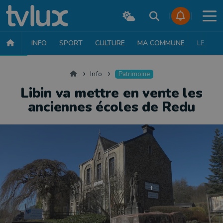
INFO
SPORT
CULTURE
MA COMMUNE
LE JT
INFO
FAITS DIVERS
POLITIQUE
SOCIÉTÉ
MOBILITÉ
SAN
Accueil
Info
Patrimoine
Libin va mettre en vente les
anciennes écoles de Redu