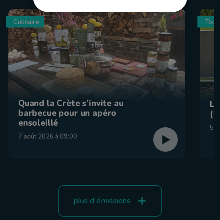
Culinaire
Tour
Quand la Crète s’invite au
La
barbecue pour un apéro
(C
ensoleillé
5 a
7 août 2026 à 09:00
plus d'émissions