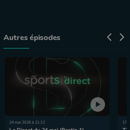
Autres épisodes
24 mai 2026 à 21:12
17 
Le Direct du 24 mai (Partie 1)
TV