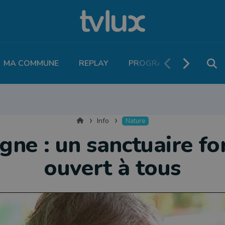
MA COMMUNE
REPLAY
PROGRAMME TV
PO
MOBILITÉ
SANTÉ
VIVALIA
ECONOMIE
AGRICULTURE
NATU
Accueil
Info
Nature
ne : un sanctuaire fo
ouvert à tous