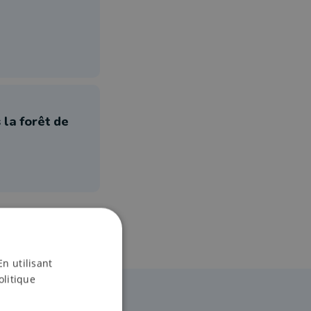
 la forêt de
En utilisant
olitique