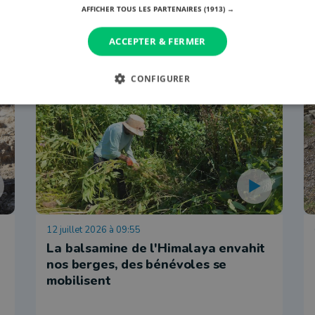
AFFICHER TOUS LES PARTENAIRES
(1913) →
ACCEPTER & FERMER
CONFIGURER
Nature
12 juillet 2026 à 09:55
La balsamine de l'Himalaya envahit
nos berges, des bénévoles se
mobilisent