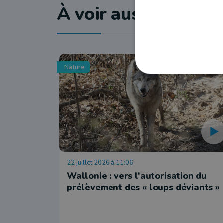
À voir aussi
Nature
22 juillet 2026 à 11:06
Wallonie : vers l'autorisation du
prélèvement des « loups déviants »