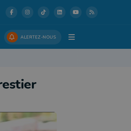
DCASTS
CONCOURS
JOBS
ALERTEZ-NOUS
RE
PATRIMOINE
DÉFENSE
FOLKLORE
JEUNESSE
TOURISME
restier