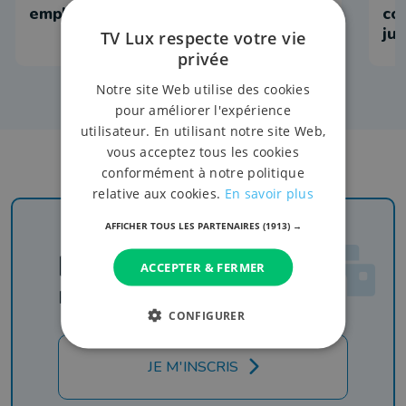
employées
co
ju
TV Lux respecte votre vie
privée
Notre site Web utilise des cookies
pour améliorer l'expérience
utilisateur. En utilisant notre site Web,
vous acceptez tous les cookies
conformément à notre politique
relative aux cookies.
En savoir plus
AFFICHER TOUS LES PARTENAIRES
(1913) →
Newsletter
ACCEPTER & FERMER
Rejoignez-nous
CONFIGURER
JE M'INSCRIS