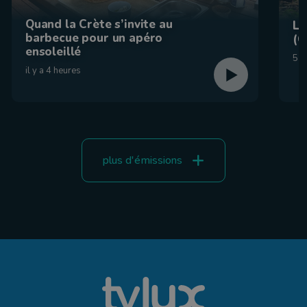
Quand la Crète s’invite au
La
barbecue pour un apéro
(C
ensoleillé
5 a
il y a 4 heures
plus d'émissions