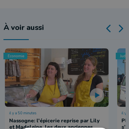
À voir aussi
Economie
Judic
il y a 50 minutes
il y
Nassogne: l'épicerie reprise par Lily
Plu
et Madeleine, les deux anciennes
s’