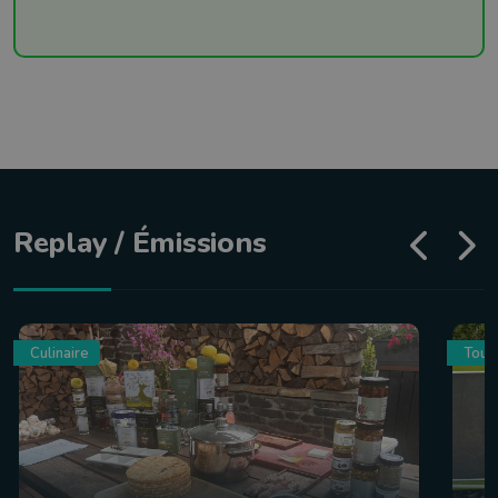
Replay / Émissions
Culinaire
Tour