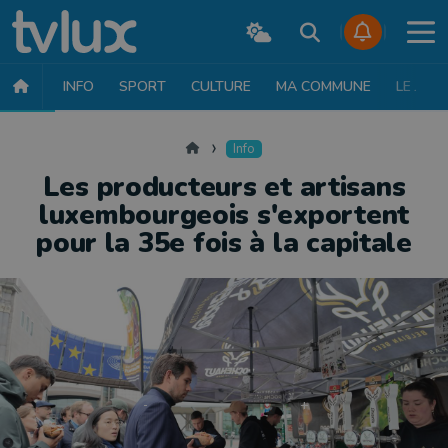
INFO
SPORT
CULTURE
MA COMMUNE
LE JT
INFO
FAITS DIVERS
POLITIQUE
SOCIÉTÉ
MOBILITÉ
SAN
Accueil
Info
Les producteurs et artisans
luxembourgeois s'exportent
pour la 35e fois à la capitale