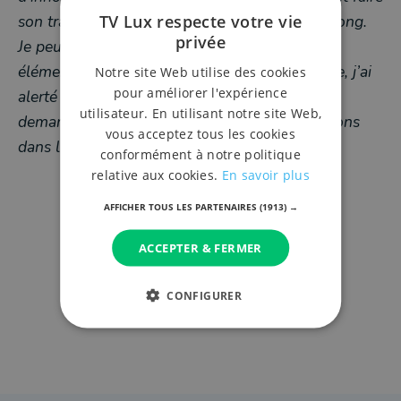
TV Lux respecte votre vie
son travail. Mais le temps judiciaire peut être long.
privée
Je peux juste vous dire que par rapport aux
éléments qui ont été portés à ma connaissance, j’ai
Notre site Web utilise des cookies
pour améliorer l'expérience
alerté la Fédération Wallonie-Bruxelles et j’ai
utilisateur. En utilisant notre site Web,
demandé de prendre des mesures de précautions
vous acceptez tous les cookies
dans l’intérêt des jeunes”.
conformément à notre politique
relative aux cookies.
En savoir plus
AFFICHER TOUS LES PARTENAIRES
(1913) →
ACCEPTER & FERMER
CONFIGURER