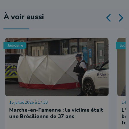
À voir aussi
Judiciaire
Judic
15 juillet 2026 à 17:30
14 j
Marche-en-Famenne : la victime était
L'
une Brésilienne de 37 ans
bo
fo