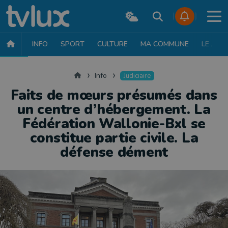
INFO
SPORT
CULTURE
MA COMMUNE
LE JT
INFO
FAITS DIVERS
POLITIQUE
SOCIÉTÉ
MOBILITÉ
SAN
Accueil
Info
Judiciaire
Faits de mœurs présumés dans
un centre d’hébergement. La
Fédération Wallonie-Bxl se
constitue partie civile. La
défense dément