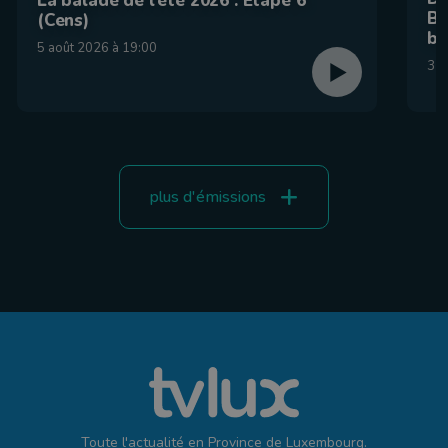
La balade de l'été 2026 : Étape 6
Be
(Cens)
br
5 août 2026 à 19:00
31 
plus d'émissions
Toute l'actualité en Province de Luxembourg.