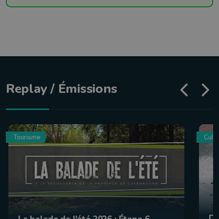
Replay / Émissions
Tourisme
Culin
De