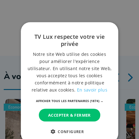
TV Lux respecte votre vie
privée
Notre site Web utilise des cookies
pour améliorer l'expérience
utilisateur. En utilisant notre site Web,
À voir aussi
vous acceptez tous les cookies
conformément à notre politique
relative aux cookies.
En savoir plus
AFFICHER TOUS LES PARTENAIRES
(1874) →
Economie
Econ
ACCEPTER & FERMER
CONFIGURER