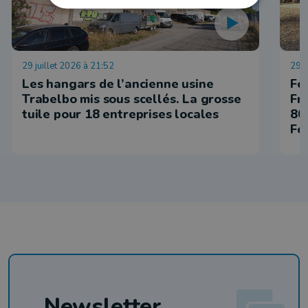
29 juillet 2026 à 21:52
29 j
Les hangars de l’ancienne usine
For
Trabelbo mis sous scellés. La grosse
Fr
tuile pour 18 entreprises locales
80
Fo
Newsletter