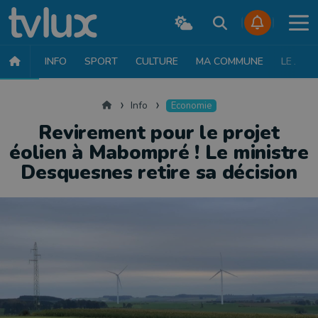
INFO
SPORT
CULTURE
MA COMMUNE
LE JT
INFO
FAITS DIVERS
POLITIQUE
SOCIÉTÉ
MOBILITÉ
SAN
Accueil
Info
Economie
Revirement pour le projet
éolien à Mabompré ! Le ministre
Desquesnes retire sa décision