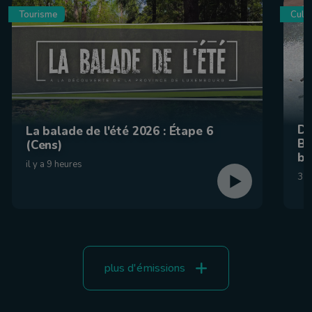
Tourisme
Culin
De
La balade de l'été 2026 : Étape 6
Be
(Cens)
br
il y a 9 heures
31 
plus d'émissions