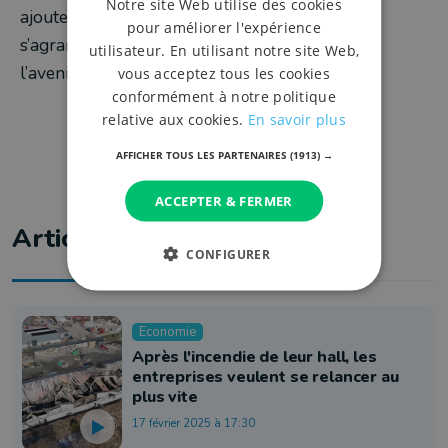
Notre site Web utilise des cookies
ajouteront 800m2 supplémentaires. Pour
pour améliorer l'expérience
s’agrandir, s’ouvrir à d’autres, et regarder vers
utilisateur. En utilisant notre site Web,
l’avenir…
vous acceptez tous les cookies
conformément à notre politique
relative aux cookies.
En savoir plus
AFFICHER TOUS LES PARTENAIRES
(1913) →
ACCEPTER & FERMER
Articles liés
CONFIGURER
Economie
Après l'incendie de leur hall, les
entreprises veulent se relancer au
plus vite
17 février 2025 à 17:30