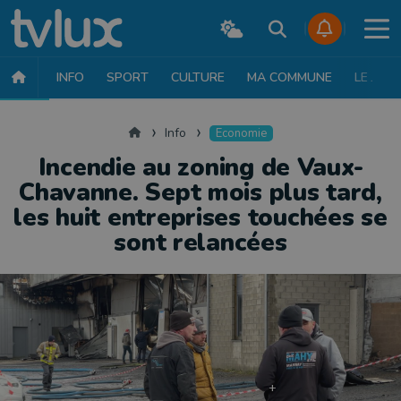
INFO
SPORT
CULTURE
MA COMMUNE
LE JT
INFO
FAITS DIVERS
POLITIQUE
SOCIÉTÉ
MOBILITÉ
SAN
Accueil
Info
Economie
Incendie au zoning de Vaux-
Chavanne. Sept mois plus tard,
les huit entreprises touchées se
sont relancées