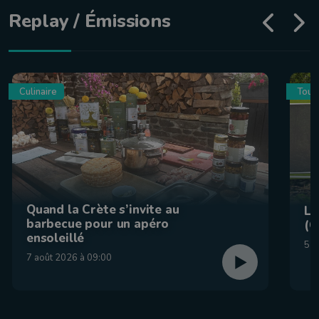
Replay / Émissions
Culinaire
Tour
Quand la Crète s’invite au
La
barbecue pour un apéro
(C
ensoleillé
5 a
7 août 2026 à 09:00