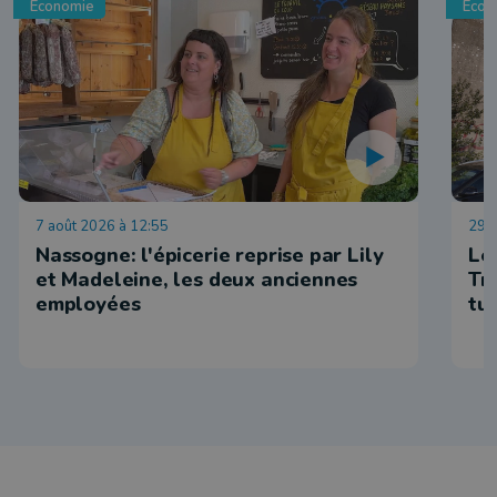
Economie
Econ
7 août 2026 à 12:55
29 j
Nassogne: l'épicerie reprise par Lily
Le
et Madeleine, les deux anciennes
Tr
employées
tu