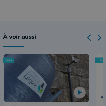
À voir aussi
Info
Mobi