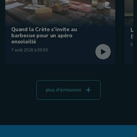
Quand la Crète s’invite au
La
barbecue pour un apéro
(C
ensoleillé
5 a
7 août 2026 à 09:00
plus d'émissions