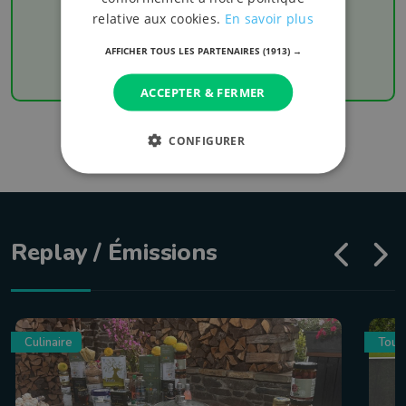
Chaque week-end retrouvez les derniers
relative aux cookies.
En savoir plus
résultats de votre équipe favorite
AFFICHER TOUS LES PARTENAIRES
(1913) →
ACCEPTER & FERMER
CONFIGURER
Replay / Émissions
Culinaire
Tour