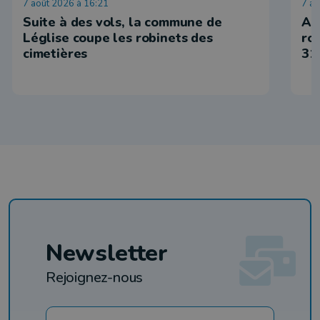
7 août 2026 à 16:21
7 ao
Suite à des vols, la commune de
Ar
Léglise coupe les robinets des
ro
cimetières
31
Newsletter
Rejoignez-nous