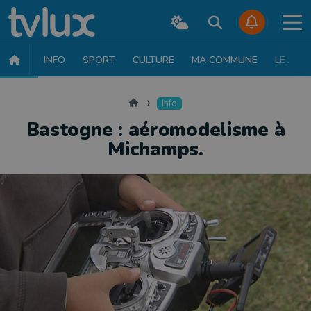
INFO
SPORT
CULTURE
MA COMMUNE
LE JT
INFO
FAITS DIVERS
POLITIQUE
SOCIÉTÉ
MOBILITÉ
SAN
Accueil
Info
Bastogne : aéromodelisme à
Michamps.