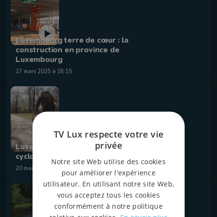
Luxembourg terre de cœur : la
construction en province de
Luxembourg
27 mars 2025 à 18:15
TV Lux respecte votre vie
privée
Luxembourg terre de cœur : Mobilité
cyclostrade
Notre site Web utilise des cookies
20 mars 2025 à 19:00
pour améliorer l'expérience
utilisateur. En utilisant notre site Web,
vous acceptez tous les cookies
conformément à notre politique