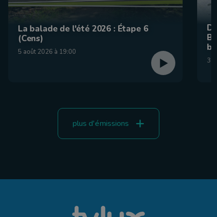
De
La balade de l'été 2026 : Étape 6
Be
(Cens)
br
5 août 2026 à 19:00
31 
plus d'émissions