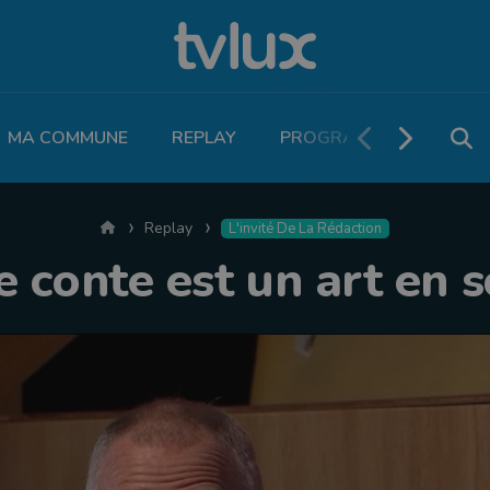
MA COMMUNE
REPLAY
PROGRAMME TV
PO
Accueil
Replay
L'invité De La Rédaction
e conte est un art en s