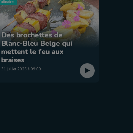
ulinaire
Tourisme
Des brochettes de
Blanc-Bleu Belge qui
La ba
mettent le feu aux
: Éta
braises
29 juillet
31 juillet 2026 à 09:00