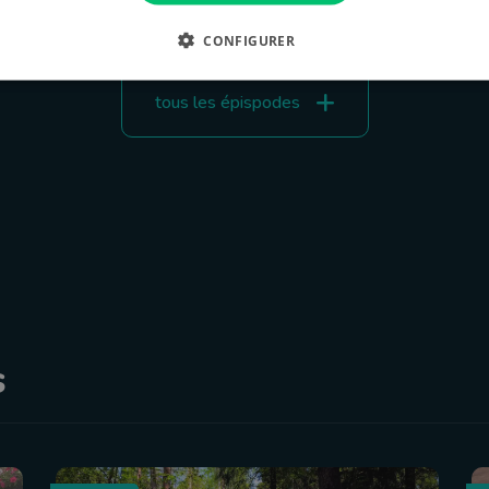
CONFIGURER
tous les épispodes
s