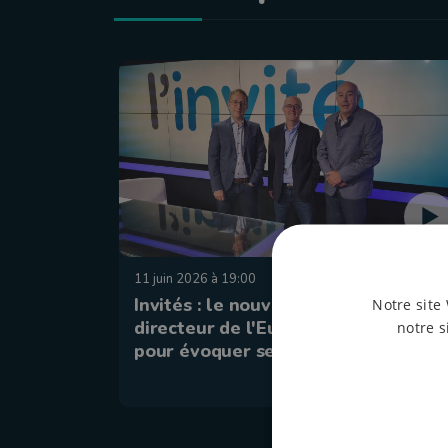
11 juin 2026 à 19:00
Invités : le nouveau et l'ancien
Notre site 
directeur de l'Euro Space Center
notre s
pour évoquer ses 35 ans