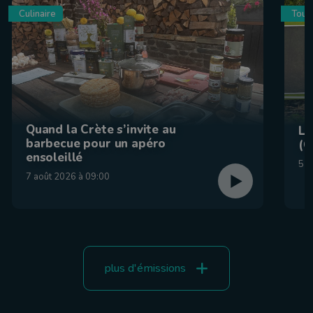
Culinaire
Tour
Quand la Crète s’invite au
La
barbecue pour un apéro
(C
ensoleillé
5 a
7 août 2026 à 09:00
plus d'émissions