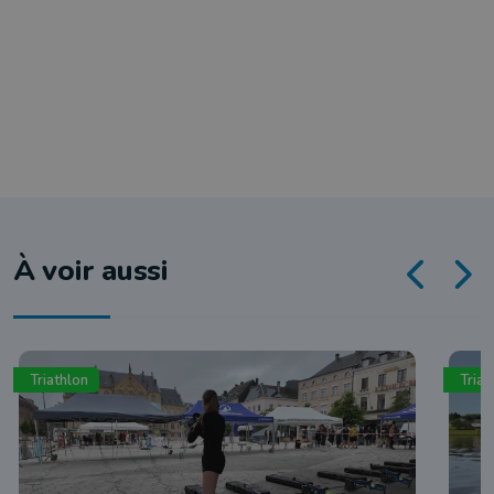
À voir aussi
Triathlon
Triat