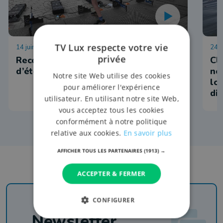
TV Lux respecte votre vie
14 juin 2026 à 09:15
24 
privée
Record de participation au biathlon
Cl
d’été à Arlon
no
Notre site Web utilise des cookies
lo
pour améliorer l'expérience
di
utilisateur. En utilisant notre site Web,
vous acceptez tous les cookies
conformément à notre politique
relative aux cookies.
En savoir plus
AFFICHER TOUS LES PARTENAIRES
(1913) →
ACCEPTER & FERMER
CONFIGURER
Newsletter