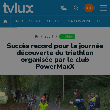
INFO
SPORT
CULTURE
MA COMMUNE
LE JT
SPORT
FOOTBALL
BASKET
CYCLISME
ATHLÉTISME
RUN
Accueil
Sport
Triathlon
Succès record pour la journée
découverte du triathlon
organisée par le club
PowerMaxX