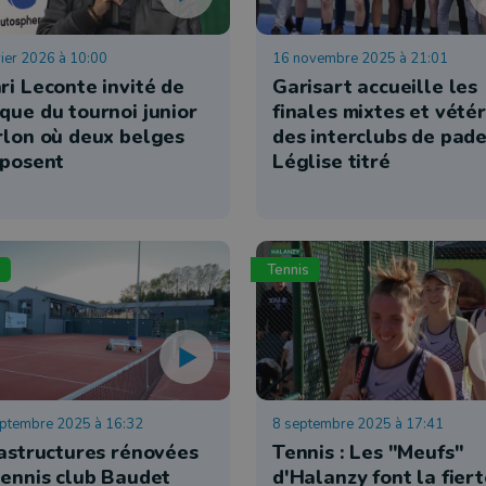
vier 2026 à 10:00
16 novembre 2025 à 21:01
ri Leconte invité de
Garisart accueille les
que du tournoi junior
finales mixtes et vété
rlon où deux belges
des interclubs de pade
mposent
Léglise titré
Tennis
ptembre 2025 à 16:32
8 septembre 2025 à 17:41
rastructures rénovées
Tennis : Les "Meufs"
tennis club Baudet
d'Halanzy font la fier