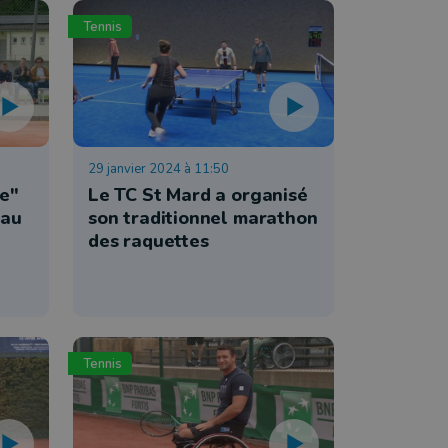
Tennis
29 janvier 2024 à 11:50
ue"
Le TC St Mard a organisé
eau
son traditionnel marathon
des raquettes
Tennis