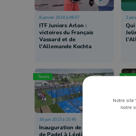
8 janvier 2024 à 08:07
2 jan
ITF Juniors Arlon :
Qui
victoires du Français
Jel
Vassard et de
l'A
l'Allemande Kochta
Tennis
Tennis
Notre site 
notre s
30 juin 2023 à 10:45
27 ju
Inauguration de 2 terrains
L'O
de Padel à Léglise
ten