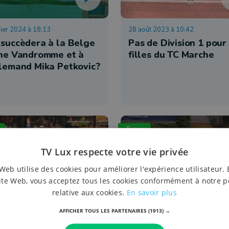
vier 2024 à 18:13
28 août 2023 à 10:42
 succèdera à la Belge
Pas de Division 1 pour
ine Vandromme et à
filles du TC Marche
llemand Mika Petkovic?
Tennis
TV Lux respecte votre vie privée
Web utilise des cookies pour améliorer l'expérience utilisateur. 
ite Web, vous acceptez tous les cookies conformément à notre p
relative aux cookies.
En savoir plus
in 2023 à 09:33
28 mai 2023 à 21:48
AFFICHER TOUS LES PARTENAIRES
(1913) →
pen d'Arlon, vitrine du
Interclubs : les Dames
nis belge et provincial
TC Marche en tête de 