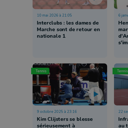
10 mai 2026 à 21:05
6 jan
Interclubs : les dames de
Hen
Marche sont de retour en
mar
nationale 1
d'A
s'i
Tennis
Tennis
9 octobre 2025 à 23:16
22 se
Kim Clijsters se blesse
Inf
sérieusement à
au 