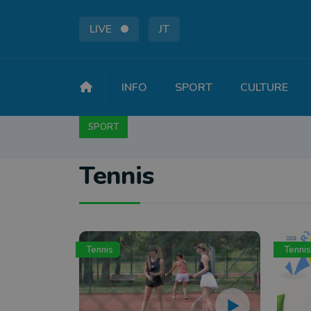
LIVE
JT
INFO
SPORT
CULTURE
SPORT
FOOTBALL
BASKET
CYCLISME
A
Tennis
Tennis
Tennis