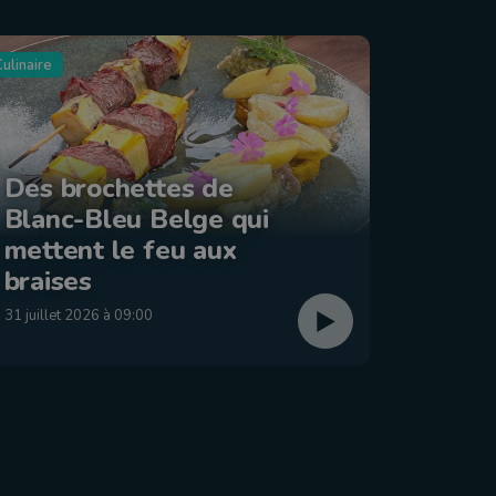
ulinaire
Tourisme
Des brochettes de
Blanc-Bleu Belge qui
La ba
mettent le feu aux
: Éta
braises
29 juillet
31 juillet 2026 à 09:00