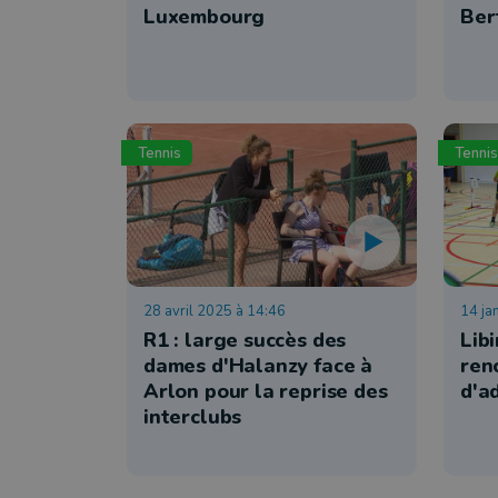
Luxembourg
Ber
Tennis
Tennis
28 avril 2025 à 14:46
14 ja
R1 : large succès des
Libi
dames d'Halanzy face à
ren
Arlon pour la reprise des
d'a
interclubs