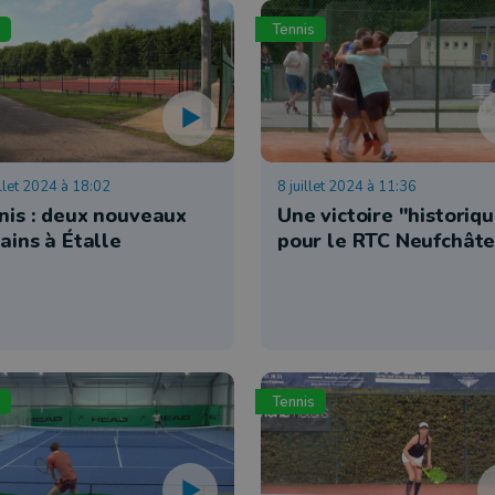
Tennis
illet 2024 à 18:02
8 juillet 2024 à 11:36
nis : deux nouveaux
Une victoire "historiq
ains à Étalle
pour le RTC Neufchât
Tennis