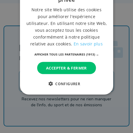
Notre site Web utilise des cookies
pour améliorer l'expérience
utilisateur. En utilisant notre site Web,
vous acceptez tous les cookies
conformément à notre politique
relative aux cookies.
En savoir plus
Newsletter
AFFICHER TOUS LES PARTENAIRES
(1913) →
Rejoignez-nous
ACCEPTER & FERMER
JE M'INSCRIS
CONFIGURER
Recevez nos newsletters pour ne rien manquer
de l'info, du sport et de nos émissions