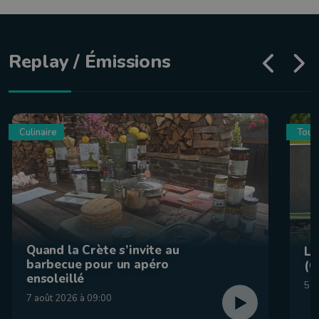
Replay / Émissions
Culinaire
Tour
Quand la Crète s’invite au
La
barbecue pour un apéro
(C
ensoleillé
5 a
7 août 2026 à 09:00