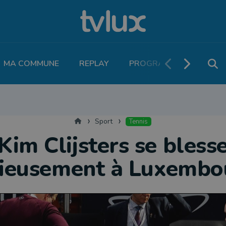
MA COMMUNE
REPLAY
PROGRAMME TV
PO
THLÉTISME
RUNNING
MOTEUR
LEGEND BOUCLES
VOLLEY
T
Accueil
Sport
Tennis
Kim Clijsters se bless
rieusement à Luxembo