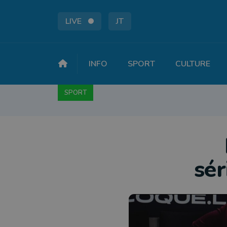
LIVE
JT
INFO
SPORT
CULTURE
SPORT
FOOTBALL
BASKET
CYCLISME
A
sé