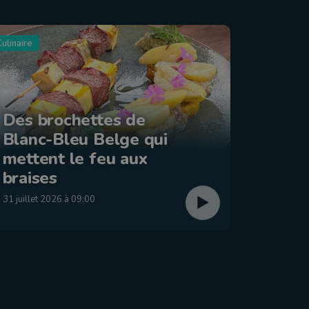
ulinaire
Tourisme
Des brochettes de
Blanc-Bleu Belge qui
La ba
mettent le feu aux
: Éta
braises
29 juillet
31 juillet 2026 à 09:00