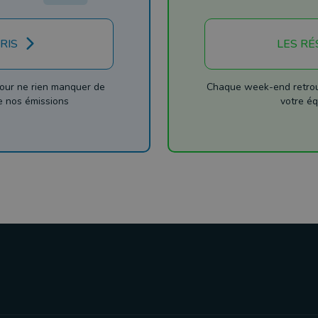
RIS
LES RÉ
our ne rien manquer de
Chaque week-end retrouv
de nos émissions
votre éq