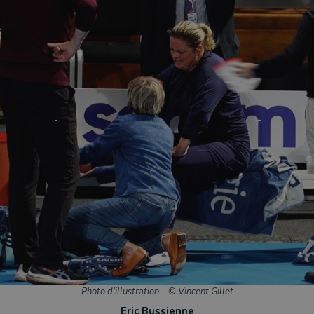
Photo d'illustration
-
© Vincent Gillet
Eric Bussienne