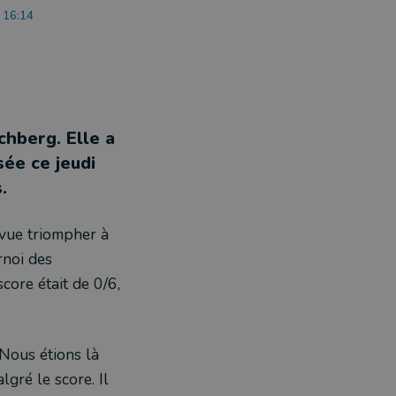
à 16:14
chberg. Elle a
ée ce jeudi
s.
 vue triompher à
rnoi des
core était de 0/6,
"Nous étions là
lgré le score. Il