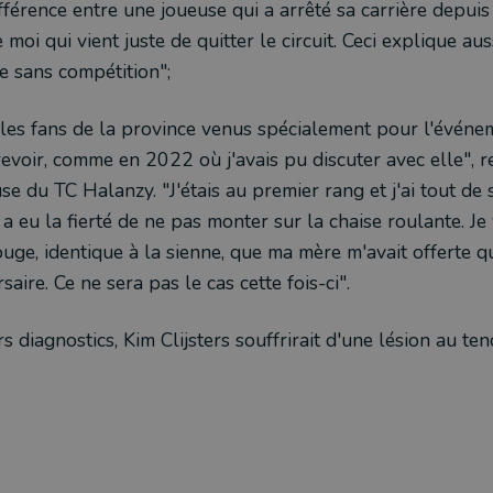
fférence entre une joueuse qui a arrêté sa carrière depui
oi qui vient juste de quitter le circuit. Ceci explique aus
le sans compétition";
 les fans de la province venus spécialement pour l'événem
 revoir, comme en 2022 où j'avais pu discuter avec elle", r
use du TC Halanzy. "J'étais au premier rang et j'ai tout de 
e a eu la fierté de ne pas monter sur la chaise roulante. Je 
ouge, identique à la sienne, que ma mère m'avait offerte qu
aire. Ce ne sera pas le cas cette fois-ci".
s diagnostics, Kim Clijsters souffrirait d'une lésion au te