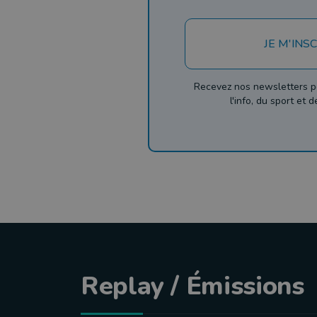
JE M'INSC
Recevez nos newsletters p
l'info, du sport et 
Replay / Émissions