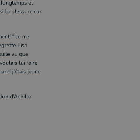
s longtemps et
si la blessure car
ent! " Je me
egrette Lisa
suite vu que
voulais lui faire
and j'étais jeune
ndon d’Achille.