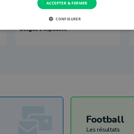
ACCEPTER & FERMER
6 janvier 2026 à 10:00
Henri Leconte invité de marque du
CONFIGURER
tournoi junior d'Arlon où deux
belges s'imposent
Football
Les résultats