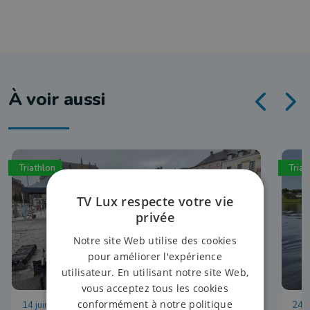
À voir aussi
Triathlon
Triat
TV Lux respecte votre vie
privée
Notre site Web utilise des cookies
pour améliorer l'expérience
utilisateur. En utilisant notre site Web,
vous acceptez tous les cookies
conformément à notre politique
14 juin 2026 à 09:15
24 