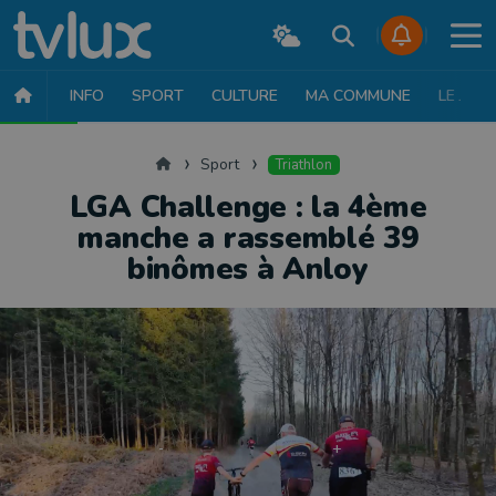
INFO
SPORT
CULTURE
MA COMMUNE
LE JT
SPORT
FOOTBALL
BASKET
CYCLISME
ATHLÉTISME
RUN
Accueil
Sport
Triathlon
LGA Challenge : la 4ème
manche a rassemblé 39
binômes à Anloy