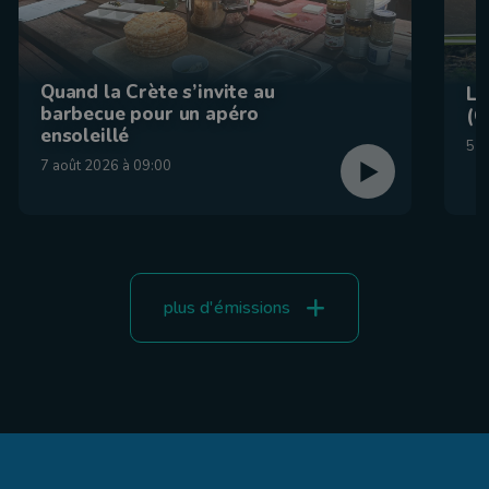
Quand la Crète s’invite au
La
barbecue pour un apéro
(C
ensoleillé
5 a
7 août 2026 à 09:00
plus d'émissions