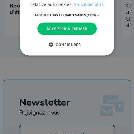
relative aux cookies.
En savoir plus
Record de participation au biathlon
Cl
d’été à Arlon
no
AFFICHER TOUS LES PARTENAIRES
(1913) →
lo
di
ACCEPTER & FERMER
CONFIGURER
Newsletter
Rejoignez-nous