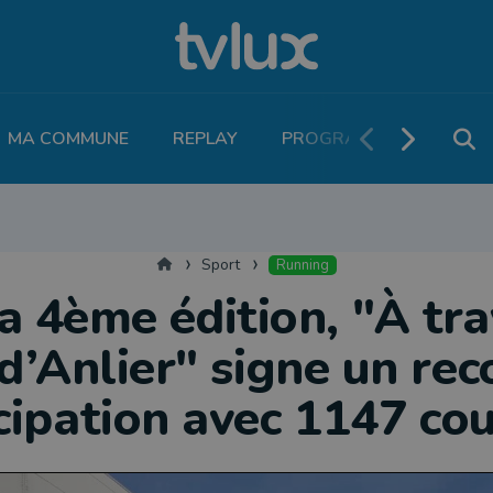
MA COMMUNE
REPLAY
PROGRAMME TV
PO
THLÉTISME
RUNNING
MOTEUR
LEGEND BOUCLES
VOLLEY
T
Accueil
Sport
Running
a 4ème édition, "À tra
 d’Anlier" signe un rec
cipation avec 1147 co