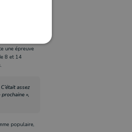
ste une épreuve
de 8 et 14
.
C’était assez
 prochaine »,
omme populaire,