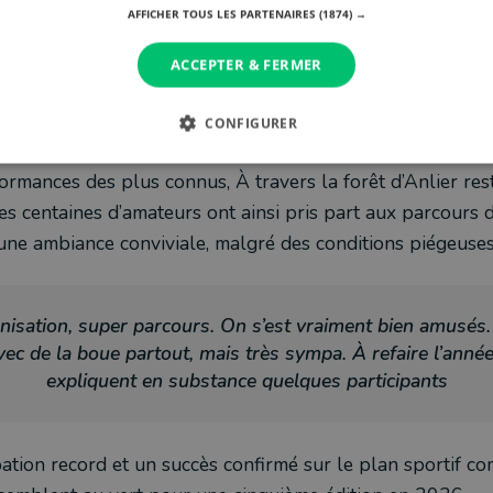
AFFICHER TOUS LES PARTENAIRES
(1874) →
Juliette Thomas, première dame du semi-marathon
ACCEPTER & FERMER
CONFIGURER
 populaire avant tout
ormances des plus connus, À travers la forêt d’Anlier re
es centaines d’amateurs ont ainsi pris part aux parcours 
une ambiance conviviale, malgré des conditions piégeuses
nisation, super parcours. On s’est vraiment bien amusés. 
vec de la boue partout, mais très sympa. À refaire l’année
expliquent en substance quelques participants
ation record et un succès confirmé sur le plan sportif c