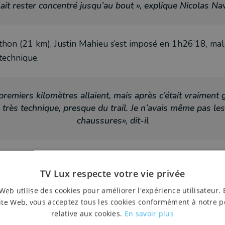
lait rester concentré jusqu’au bout », explique Nicolas N
thon (21 km), Justin Mahieu s’est imposé en 1h26’18, mal
technique.
premiers kilomètres allaient, mais après c’était vraiment 
 très technique, presque du trail. Je n’avais même pas le
chaussures», dit-il
Juliette Thomas s’est imposée sur le semi-marathon. Sans
r le marathon, la victoire est revenue à Morgane Dethier,
TV Lux respecte votre vie privée
ce.
Web utilise des cookies pour améliorer l'expérience utilisateur. 
ite Web, vous acceptez tous les cookies conformément à notre p
relative aux cookies.
En savoir plus
 n’était pas facile, bien vallonné et très boueux, mais c’éta