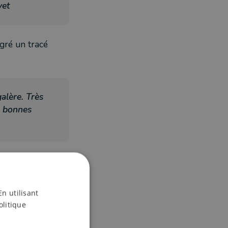
avet
gré un tracé
galère. Très
s bonnes
 aucune
 en 3h56. Une
En utilisant
olitique
it chouette. »