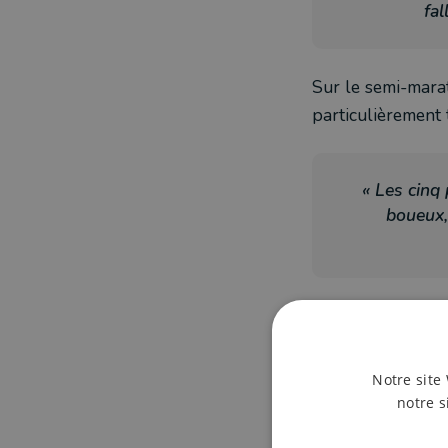
fal
Sur le semi-mara
particulièrement 
« Les cinq 
boueux,
Chez les dames, 
discussion. Et su
belle performan
Notre site 
notre s
« Le parcours