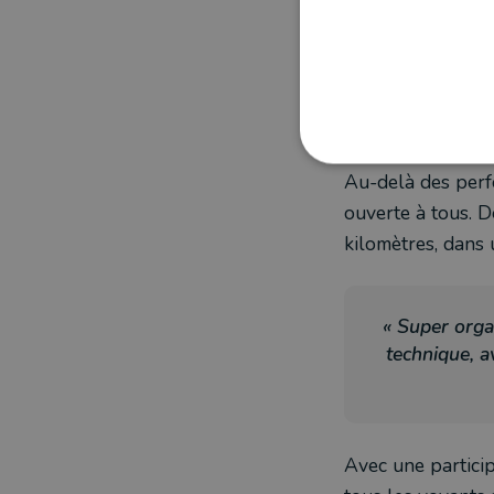
Un événement
Au-delà des perf
ouverte à tous. D
kilomètres, dans 
« Super orga
technique, a
Avec une particip