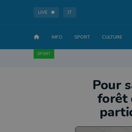
LIVE
JT
INFO
SPORT
CULTURE
SPORT
FOOTBALL
BASKET
CYCLISME
A
Pour s
forêt
parti