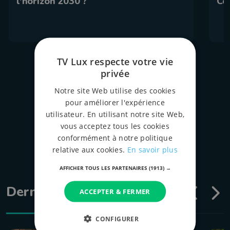
l'horizon 2030 ?
Co
TV Lux respecte votre vie
privée
tous les épispodes
Notre site Web utilise des cookies
pour améliorer l'expérience
utilisateur. En utilisant notre site Web,
vous acceptez tous les cookies
conformément à notre politique
relative aux cookies.
En savoir plus
AFFICHER TOUS LES PARTENAIRES
(1913) →
Dernières émissions
ACCEPTER & FERMER
CONFIGURER