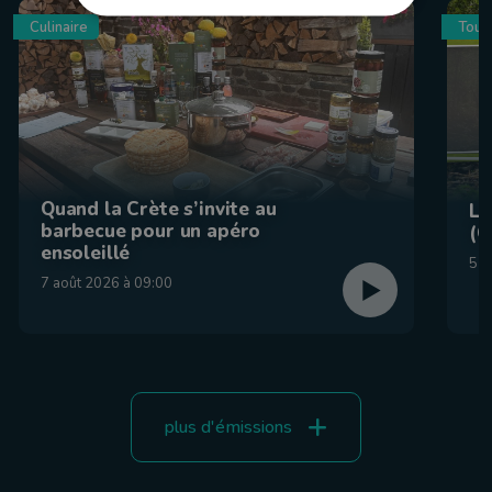
Culinaire
Tour
Quand la Crète s’invite au
La
barbecue pour un apéro
(C
ensoleillé
5 a
7 août 2026 à 09:00
plus d'émissions