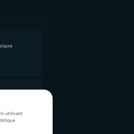
nique
Bastogne en
En utilisant
olitique