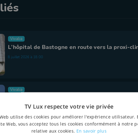
liés
Vivalia
L’hôpital de Bastogne en route vers la proxi-cli
8 juillet 2026 à 18:00
Vivalia
Une Assemblée générale du personnel Vivalia 
cours depuis 16h00
TV Lux respecte votre vie privée
8 juillet 2026 à 10:48
Web utilise des cookies pour améliorer l'expérience utilisateur. 
ite Web, vous acceptez tous les cookies conformément à notre p
relative aux cookies.
En savoir plus