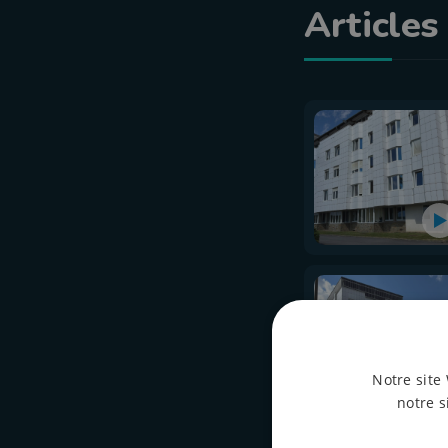
Articles 
Notre site 
notre s