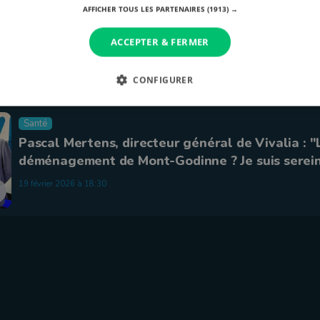
Vivalia
AFFICHER TOUS LES PARTENAIRES
(1913) →
Nouvel hôpital à Houdemont : les premiers engi
chantier débarquent lundi
ACCEPTER & FERMER
27 mai 2026 à 14:48
CONFIGURER
Santé
Pascal Mertens, directeur général de Vivalia : "
déménagement de Mont-Godinne ? Je suis serei
19 février 2026 à 18:30