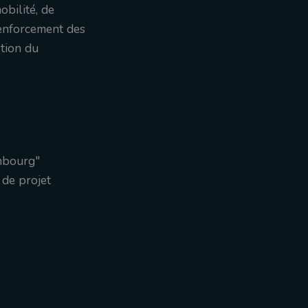
obilité, de
renforcement des
stion du
embourg"
 de projet