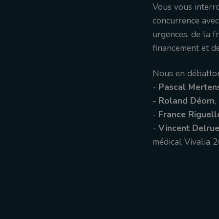
Vous vous interro
concurrence avec 
urgences, de la f
financement et d
Nous en débatton
-
Pascal Merten
-
Roland Déom
,
-
France Riguell
-
Vincent Delrue
médical Vivalia 