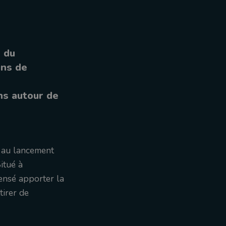
r du
ins de
ans autour de
s au lancement
Situé à
ensé apporter la
tirer de