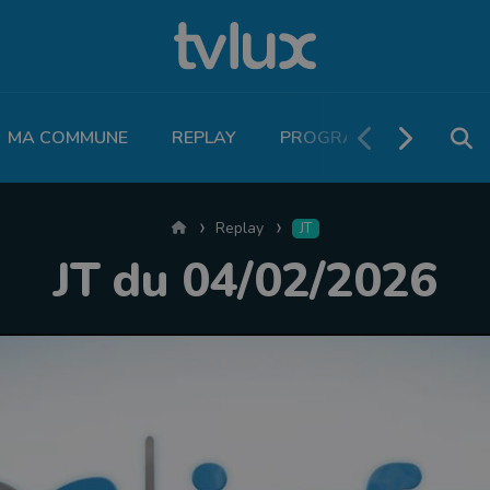
MA COMMUNE
REPLAY
PROGRAMME TV
PO
Accueil
Replay
JT
JT du 04/02/2026