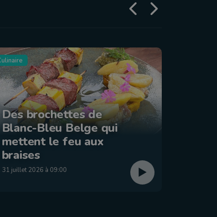
ulinaire
Tourisme
Des brochettes de
Blanc-Bleu Belge qui
La ba
mettent le feu aux
: Éta
braises
29 juillet
31 juillet 2026 à 09:00