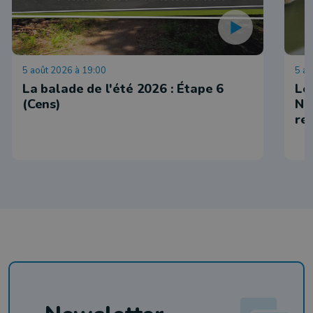
5 août 2026 à 19:00
5 ao
La balade de l'été 2026 : Étape 6
Le
(Cens)
Ni
re