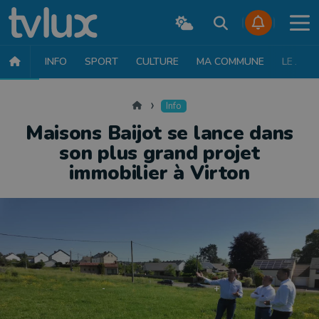
INFO
SPORT
CULTURE
MA COMMUNE
LE JT
INFO
FAITS DIVERS
POLITIQUE
SOCIÉTÉ
MOBILITÉ
SAN
Accueil
Info
Maisons Baijot se lance dans
son plus grand projet
immobilier à Virton