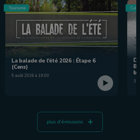
Tourisme
Culin
De
La balade de l'été 2026 : Étape 6
Be
(Cens)
br
5 août 2026 à 19:00
31 
plus d'émissions