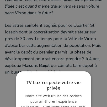
l'idée c'est quand même d'aller vers le sans voiture
dans Virton dans le futur".
Les astres semblent alignés pour ce Quartier St
Joseph dont la concrétisation devrait s'étaler sur
près de 30 ans. Le temps pour la Ville de Virton
d'absorber cette augmentation de population. Mais
avant le dépôt du premier permis, la phase de
développement pourrait encore prendre 3 à 4 ans,
explique Maisons Baijot qui compte faire appel à
un bureau d'études spécialisé.
TV Lux respecte votre vie
privée
Notre site Web utilise des cookies
pour améliorer l'expérience
utilisateur. En utilisant notre site Web,