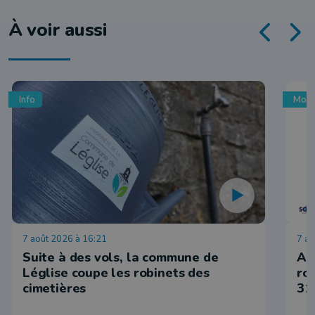
À voir aussi
Info
Mobi
7 août 2026 à 16:21
7 ao
Suite à des vols, la commune de
Ar
Léglise coupe les robinets des
ro
cimetières
31