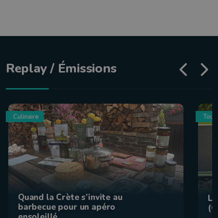
Replay / Émissions
Culinaire
Tour
Quand la Crète s’invite au
La
barbecue pour un apéro
(C
ensoleillé