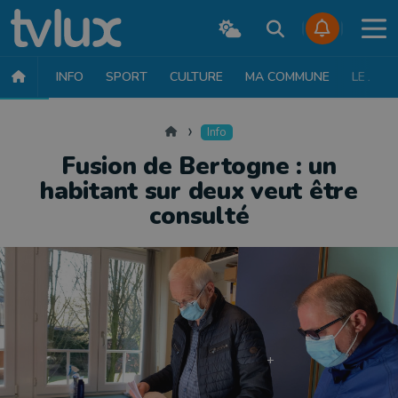
INFO
SPORT
CULTURE
MA COMMUNE
LE JT
INFO
FAITS DIVERS
POLITIQUE
SOCIÉTÉ
MOBILITÉ
SAN
Accueil
Info
Fusion de Bertogne : un
habitant sur deux veut être
consulté