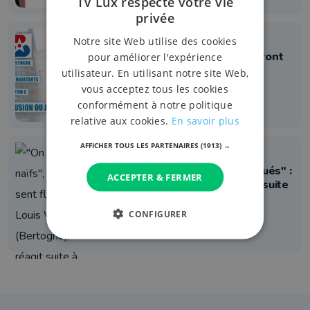
TV Lux respecte votre vie
privée
Info
Notre site Web utilise des cookies
Bastogne et Bertogne fusionneront
pour améliorer l'expérience
au 2 décembre 2024
utilisateur. En utilisant notre site Web,
vous acceptez tous les cookies
11 février 2022 à 18:14
conformément à notre politique
relative aux cookies.
En savoir plus
AFFICHER TOUS LES PARTENAIRES
(1913) →
Info
"On a été naïfs", "on se sent floués" :
ACCEPTER & FERMER
Louis Vaguet (Bertogne), réagit suite
à l'annonce de la fusion avec
Bastogne
CONFIGURER
11 février 2022 à 16:01