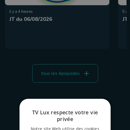
il y a 4 heures
5 ao
JT du 06/08/2026
JT
tous les épispodes
TV Lux respecte votre vie
privée
Notre site Web utilise des cookies