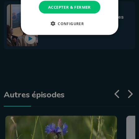
ACCEPTER & FERMER
Tourisme
Hotton: s'informer sur les espèces
invasives à Rivéo
CONFIGURER
3 mai 2024 à 07:00
Autres épisodes