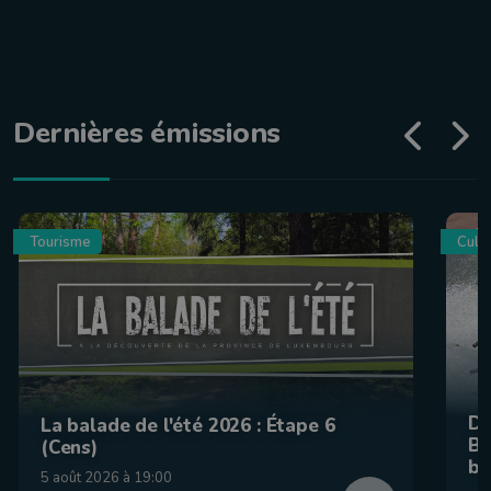
Dernières émissions
Tourisme
Culin
De
La balade de l'été 2026 : Étape 6
Be
(Cens)
br
5 août 2026 à 19:00