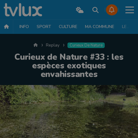
INFO
SPORT
CULTURE
MA COMMUNE
LE JT
Accueil
Replay
Curieux De Nature
Curieux de Nature #33 : les
espèces exotiques
envahissantes