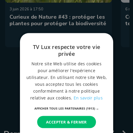
3 juin 2026 à 17:50
6 ma
Curieux de Nature #43 : protéger les
Cu
plantes pour protéger la biodiversité
te
TV Lux respecte votre vie
privée
Notre site Web utilise des cookies
pour améliorer l'expérience
tous les épispodes
utilisateur. En utilisant notre site Web,
vous acceptez tous les cookies
conformément à notre politique
relative aux cookies.
En savoir plus
AFFICHER TOUS LES PARTENAIRES
(1913) →
ACCEPTER & FERMER