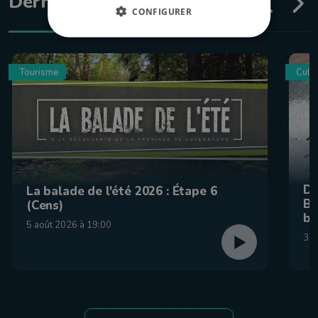
Dernières émissions
CONFIGURER
Tourisme
Culin
De
La balade de l'été 2026 : Étape 6
Be
(Cens)
br
5 août 2026 à 19:00
31 