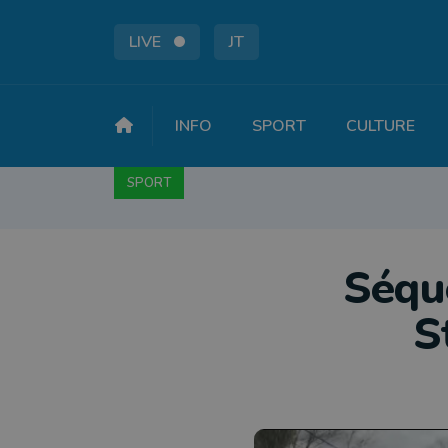
LIVE
JT
INFO
SPORT
CULTURE
SPORT
FOOTBALL
BASKET
CYCLISME
A
Séque
S