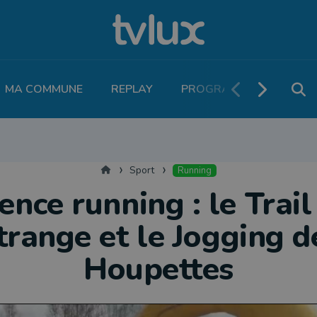
MA COMMUNE
REPLAY
PROGRAMME TV
PO
THLÉTISME
RUNNING
MOTEUR
LEGEND BOUCLES
VOLLEY
T
Accueil
Sport
Running
nce running : le Trail
trange et le Jogging d
Houpettes