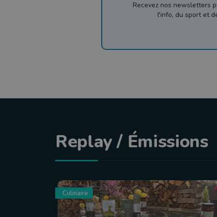
Recevez nos newsletters p
l'info, du sport et 
Replay / Émissions
Culinaire