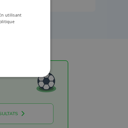
En utilisant
olitique
SULTATS