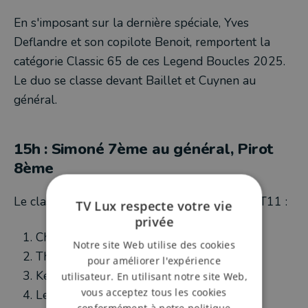
En s'imposant sur la dernière spéciale, Yves
Deflandre et son copilote Benoit, remportent la
catégorie Classic 65 de ces Legend Boucles 2025.
Le duo se classe devant Baillet et Cuynen au
général.
15h : Simoné 7ème au général, Pirot
8ème
Le classement général des Legend après la RT11 :
TV Lux respecte votre vie
privée
Cherain
Notre site Web utilise des cookies
Thiry
pour améliorer l'expérience
Kenis
utilisateur. En utilisant notre site Web,
vous acceptez tous les cookies
Lefebvre