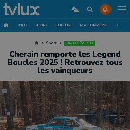
INFO
SPORT
CULTURE
MA COMMUNE
LE JT
SPORT
FOOTBALL
BASKET
CYCLISME
ATHLÉTISME
RUN
Accueil
Sport
Legend Boucles
Cherain remporte les Legend
Boucles 2025 ! Retrouvez tous
les vainqueurs