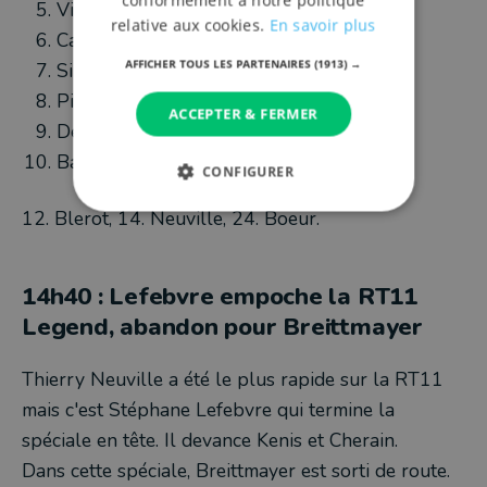
conformément à notre politique
Vilmot
relative aux cookies.
En savoir plus
Cartelle
AFFICHER TOUS LES PARTENAIRES
(1913) →
Simoné
Pirot
ACCEPTER & FERMER
De Leeuw
Barjou
CONFIGURER
12. Blerot, 14. Neuville, 24. Boeur.
14h40 : Lefebvre empoche la RT11
Legend, abandon pour Breittmayer
Thierry Neuville a été le plus rapide sur la RT11
mais c'est Stéphane Lefebvre qui termine la
spéciale en tête. Il devance Kenis et Cherain.
Dans cette spéciale, Breittmayer est sorti de route.