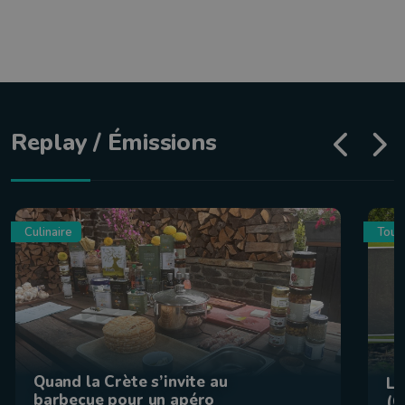
Replay / Émissions
Culinaire
Tour
Quand la Crète s’invite au
La
barbecue pour un apéro
(C