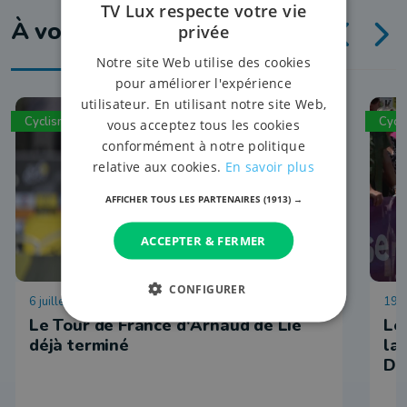
TV Lux respecte votre vie
À voir aussi
privée
Notre site Web utilise des cookies
pour améliorer l'expérience
utilisateur. En utilisant notre site Web,
Cyclisme
Cycl
vous acceptez tous les cookies
conformément à notre politique
relative aux cookies.
En savoir plus
AFFICHER TOUS LES PARTENAIRES
(1913) →
ACCEPTER & FERMER
CONFIGURER
6 juillet 2026 à 19:01
19 j
Le Tour de France d'Arnaud de Lie
Le
déjà terminé
la
Du