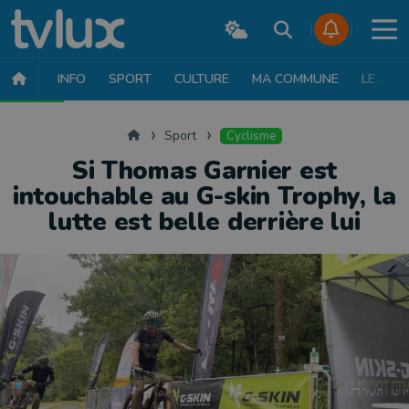
INFO
SPORT
CULTURE
MA COMMUNE
LE JT
SPORT
FOOTBALL
BASKET
CYCLISME
ATHLÉTISME
RUN
Accueil
Sport
Cyclisme
Si Thomas Garnier est
intouchable au G-skin Trophy, la
lutte est belle derrière lui