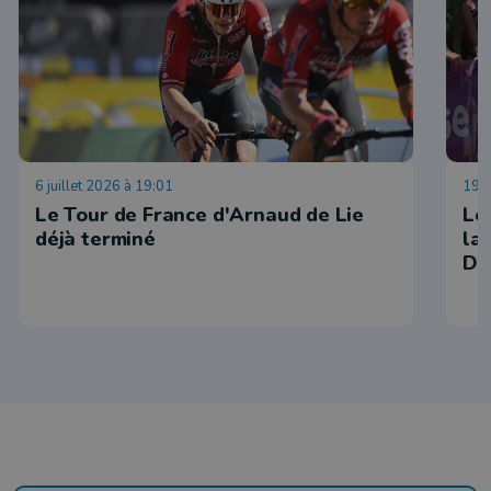
6 juillet 2026 à 19:01
19 j
Le Tour de France d'Arnaud de Lie
Le
déjà terminé
la
Du