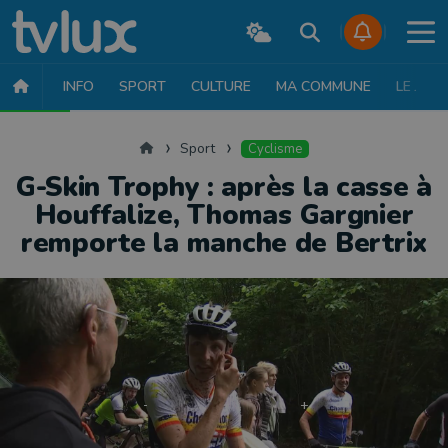
INFO
SPORT
CULTURE
MA COMMUNE
LE JT
SPORT
FOOTBALL
BASKET
CYCLISME
ATHLÉTISME
RUN
Accueil
Sport
Cyclisme
G-Skin Trophy : après la casse à
Houffalize, Thomas Gargnier
remporte la manche de Bertrix