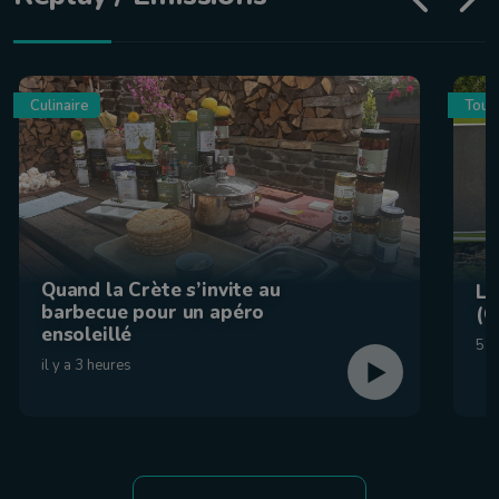
Culinaire
Tour
Quand la Crète s’invite au
La
barbecue pour un apéro
(C
ensoleillé
5 a
il y a 3 heures